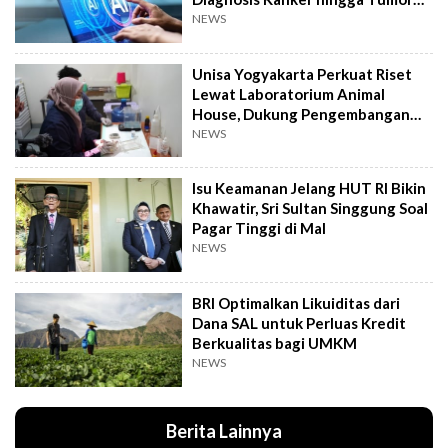
Otak Lebih Cepat
NEWS
Unisa Yogyakarta Perkuat Riset
Lewat Laboratorium Animal
House, Dukung Pengembangan
Kandidat Obat
NEWS
Isu Keamanan Jelang HUT RI Bikin
Khawatir, Sri Sultan Singgung Soal
Pagar Tinggi di Mal
NEWS
BRI Optimalkan Likuiditas dari
Dana SAL untuk Perluas Kredit
Berkualitas bagi UMKM
NEWS
Berita Lainnya