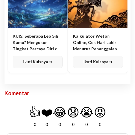
KUIS: Seberapa Leo Sih
Kalkulator Weton
Kamu? Mengukur
Online, Cek Hari Lahir
Tingkat Percaya Diri dan
Menurut Penanggalan
Karisma
Jawa
Ikuti Kuisnya ➔
Ikuti Kuisnya ➔
Komentar
👍
❤️
😂
😧
😭
😡
0
0
0
0
0
0