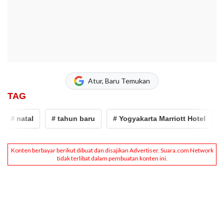
Atur, Baru Temukan
TAG
# natal
# tahun baru
# Yogyakarta Marriott Hotel
# 