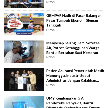
Distop
NEWS
GEMPAR Hadir di Pasar Balangan,
Pasar Tumbuh Ekonomi Sleman
Tangguh
NEWS
Menyesap Selang Demi Setetes
Air, Potret Ketangguhan Warga
Bantul Bertahan Saat Kemarau
NEWS
Pasien Asuransi Pemerintah Masih
Menunggu, Industri Sebut
Administrasi Jangan Kalahkan
Kemanusiaan
NEWS
UMY Kembangkan 5 AI
Pendeteksi Penyakit, Bantu
Diagnosis Kanker hingga Tumor