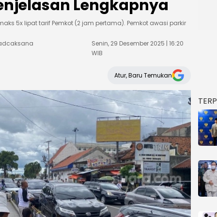
enjelasan Lengkapnya
maks 5x lipat tarif Pemkot (2 jam pertama). Pemkot awasi parkir
Weadcaksana
Senin, 29 Desember 2025 | 16:20
WIB
Atur, Baru Temukan
TER