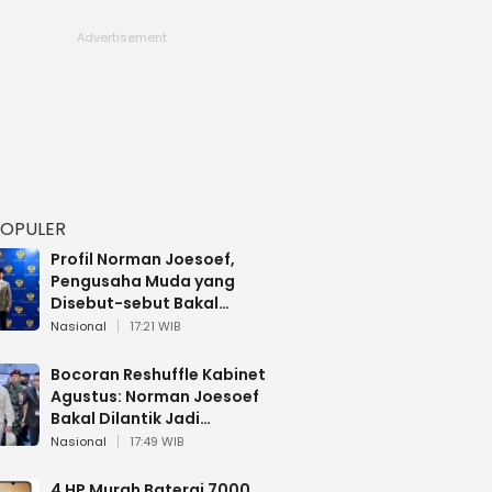
POPULER
Profil Norman Joesoef,
Pengusaha Muda yang
Disebut-sebut Bakal
Dilantik Jadi Wamenhan RI
Nasional
17:21 WIB
Bocoran Reshuffle Kabinet
Agustus: Norman Joesoef
Bakal Dilantik Jadi
Wamenhan RI
Nasional
17:49 WIB
4 HP Murah Baterai 7000