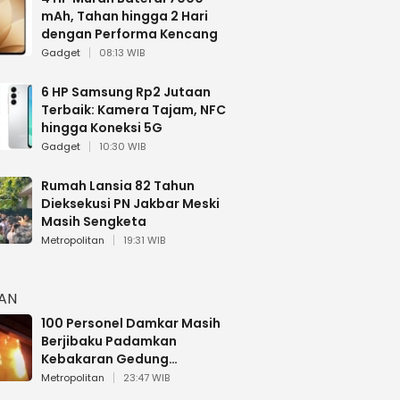
mAh, Tahan hingga 2 Hari
dengan Performa Kencang
Gadget
08:13 WIB
6 HP Samsung Rp2 Jutaan
Terbaik: Kamera Tajam, NFC
hingga Koneksi 5G
Gadget
10:30 WIB
Rumah Lansia 82 Tahun
Dieksekusi PN Jakbar Meski
Masih Sengketa
Metropolitan
19:31 WIB
HAN
100 Personel Damkar Masih
Berjibaku Padamkan
Kebakaran Gedung
Bapenda DKI
Metropolitan
23:47 WIB