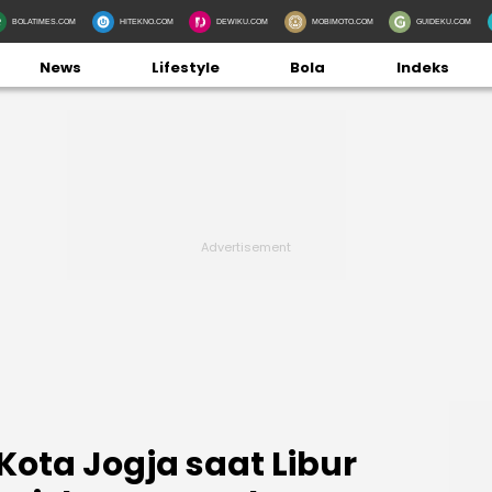
BOLATIMES.COM
HITEKNO.COM
DEWIKU.COM
MOBIMOTO.COM
GUIDEKU.COM
News
Lifestyle
Bola
Indeks
i Kota Jogja saat Libur