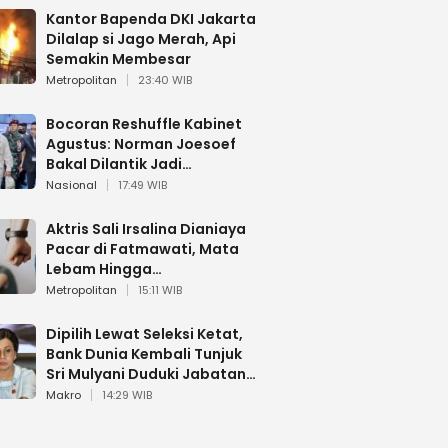
Kantor Bapenda DKI Jakarta
Dilalap si Jago Merah, Api
Semakin Membesar
Metropolitan
23:40 WIB
Bocoran Reshuffle Kabinet
Agustus: Norman Joesoef
Bakal Dilantik Jadi
Wamenhan RI
Nasional
17:49 WIB
Aktris Sali Irsalina Dianiaya
Pacar di Fatmawati, Mata
Lebam Hingga
Diselamatkan Polantas
Metropolitan
15:11 WIB
Dipilih Lewat Seleksi Ketat,
Bank Dunia Kembali Tunjuk
Sri Mulyani Duduki Jabatan
Strategis
Makro
14:29 WIB