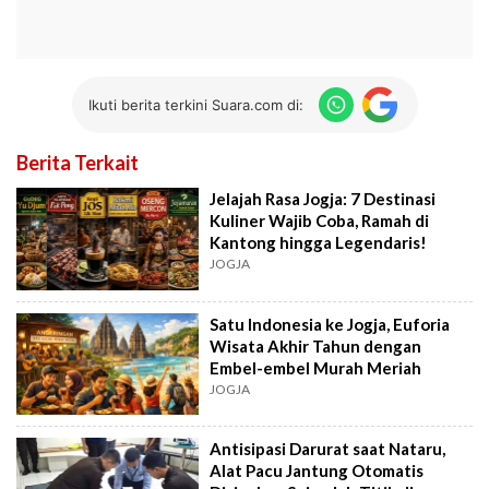
Ikuti berita terkini Suara.com di:
Berita Terkait
Jelajah Rasa Jogja: 7 Destinasi
Kuliner Wajib Coba, Ramah di
Kantong hingga Legendaris!
JOGJA
Satu Indonesia ke Jogja, Euforia
Wisata Akhir Tahun dengan
Embel-embel Murah Meriah
JOGJA
Antisipasi Darurat saat Nataru,
Alat Pacu Jantung Otomatis