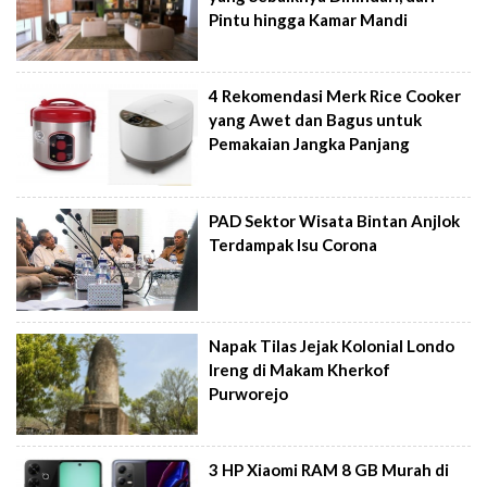
Pintu hingga Kamar Mandi
4 Rekomendasi Merk Rice Cooker
yang Awet dan Bagus untuk
Pemakaian Jangka Panjang
PAD Sektor Wisata Bintan Anjlok
Terdampak Isu Corona
Napak Tilas Jejak Kolonial Londo
Ireng di Makam Kherkof
Purworejo
3 HP Xiaomi RAM 8 GB Murah di