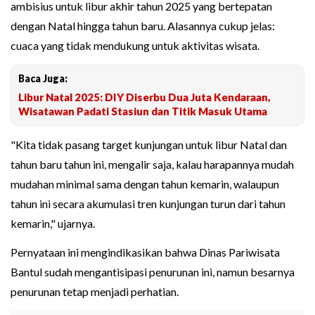
ambisius untuk libur akhir tahun 2025 yang bertepatan
dengan Natal hingga tahun baru. Alasannya cukup jelas:
cuaca yang tidak mendukung untuk aktivitas wisata.
Baca Juga:
Libur Natal 2025: DIY Diserbu Dua Juta Kendaraan,
Wisatawan Padati Stasiun dan Titik Masuk Utama
"Kita tidak pasang target kunjungan untuk libur Natal dan
tahun baru tahun ini, mengalir saja, kalau harapannya mudah
mudahan minimal sama dengan tahun kemarin, walaupun
tahun ini secara akumulasi tren kunjungan turun dari tahun
kemarin," ujarnya.
Pernyataan ini mengindikasikan bahwa Dinas Pariwisata
Bantul sudah mengantisipasi penurunan ini, namun besarnya
penurunan tetap menjadi perhatian.