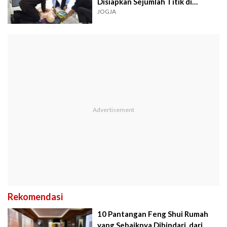
Disiapkan Sejumlah Titik di
Malioboro
JOGJA
Rekomendasi
10 Pantangan Feng Shui Rumah
yang Sebaiknya Dihindari, dari