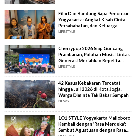
Film Dan Bandung Sapa Penonton
Yogyakarta: Angkat Kisah Cinta,
Persahabatan, dan Keluarga
LIFESTYLE
Cherrypop 2026 Siap Guncang
Prambanan, Puluhan Musisi Lintas
Generasi Meriahkan Repelita
Musik
LIFESTYLE
42 Kasus Kebakaran Tercatat
hingga Juli 2026 di Kota Jogja,
Warga Diminta Tak Bakar Sampah
NEWS
1O1 STYLE Yogyakarta Malioboro
Kembali dengan 'Rasa Merdeka':
Sambut Agustusan dengan Rasa
dan Tawa
LIFESTYLE