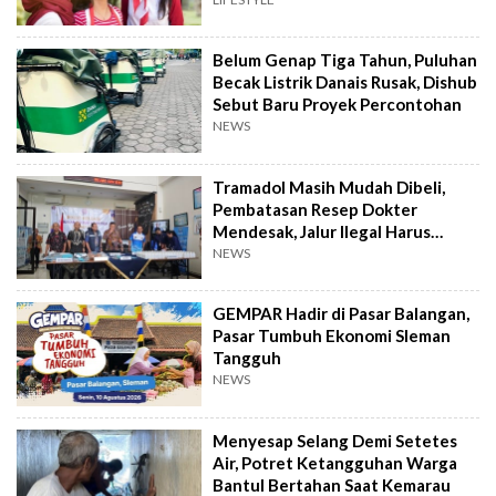
Belum Genap Tiga Tahun, Puluhan
Becak Listrik Danais Rusak, Dishub
Sebut Baru Proyek Percontohan
NEWS
Tramadol Masih Mudah Dibeli,
Pembatasan Resep Dokter
Mendesak, Jalur Ilegal Harus
Distop
NEWS
GEMPAR Hadir di Pasar Balangan,
Pasar Tumbuh Ekonomi Sleman
Tangguh
NEWS
Menyesap Selang Demi Setetes
Air, Potret Ketangguhan Warga
Bantul Bertahan Saat Kemarau