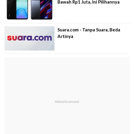
Bawah Rp1 Juta, Ini Pilihannya
Suara.com - Tanpa Suara, Beda
Artinya