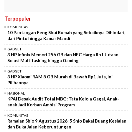
Terpopuler
KOMUNITAS
10 Pantangan Feng Shui Rumah yang Sebaiknya Dihindari,
dari Pintu hingga Kamar Mandi
GADGET
3 HP Infinix Memori 256 GB dan NFC Harga Rp1 Jutaan,
Solusi Multitasking hingga Gaming
GADGET
3 HP Xiaomi RAM 8 GB Murah di Bawah Rp1 Juta, Ini
Pilihannya
NASIONAL
KPAI Desak Audit Total MBG: Tata Kelola Gagal, Anak-
anak Jadi Korban Ambisi Program
KOMUNITAS
Ramalan Shio 9 Agustus 2026: 5 Shio Bakal Buang Kesialan
dan Buka Jalan Keberuntungan