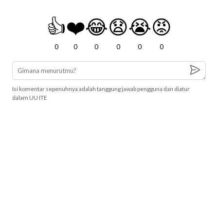
👍
❤️
😂
😧
😭
😡
0
0
0
0
0
0
Isi komentar sepenuhnya adalah tanggung jawab pengguna dan diatur
dalam UU ITE