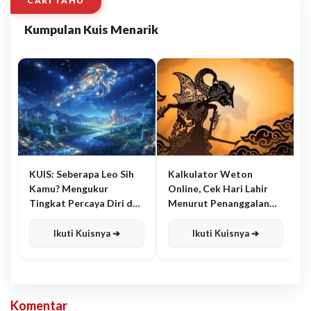
CARI TAHU
Kumpulan Kuis Menarik
KUIS: Seberapa Leo Sih
Kalkulator Weton
Kamu? Mengukur
Online, Cek Hari Lahir
Tingkat Percaya Diri dan
Menurut Penanggalan
Karisma
Jawa
Ikuti Kuisnya ➔
Ikuti Kuisnya ➔
Komentar