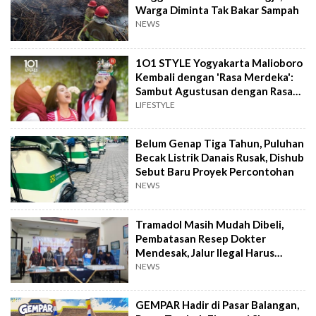
Warga Diminta Tak Bakar Sampah
NEWS
1O1 STYLE Yogyakarta Malioboro
Kembali dengan 'Rasa Merdeka':
Sambut Agustusan dengan Rasa
dan Tawa
LIFESTYLE
Belum Genap Tiga Tahun, Puluhan
Becak Listrik Danais Rusak, Dishub
Sebut Baru Proyek Percontohan
NEWS
Tramadol Masih Mudah Dibeli,
Pembatasan Resep Dokter
Mendesak, Jalur Ilegal Harus
Distop
NEWS
GEMPAR Hadir di Pasar Balangan,