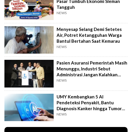
Pasar Tumbuh Ekonomi Sleman
Tangguh
NEWS
Menyesap Selang Demi Setetes
Air, Potret Ketangguhan Warga
Bantul Bertahan Saat Kemarau
NEWS
Pasien Asuransi Pemerintah Masih
Menunggu, Industri Sebut
Administrasi Jangan Kalahkan
Kemanusiaan
NEWS
UMY Kembangkan 5 AI
Pendeteksi Penyakit, Bantu
Diagnosis Kanker hingga Tumor
Otak Lebih Cepat
NEWS