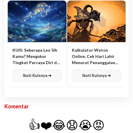
KUIS: Seberapa Leo Sih
Kalkulator Weton
Kamu? Mengukur
Online, Cek Hari Lahir
Tingkat Percaya Diri dan
Menurut Penanggalan
Karisma
Jawa
Ikuti Kuisnya ➔
Ikuti Kuisnya ➔
Komentar
👍
❤️
😂
😧
😭
😡