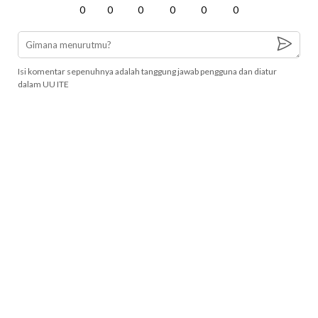
0
0
0
0
0
0
Isi komentar sepenuhnya adalah tanggung jawab pengguna dan diatur
dalam UU ITE