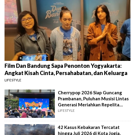
Film Dan Bandung Sapa Penonton Yogyakarta:
Angkat Kisah Cinta, Persahabatan, dan Keluarga
LIFESTYLE
Cherrypop 2026 Siap Guncang
Prambanan, Puluhan Musisi Lintas
Generasi Meriahkan Repelita
Musik
LIFESTYLE
42 Kasus Kebakaran Tercatat
hingga Juli 2026 di Kota Jogja,