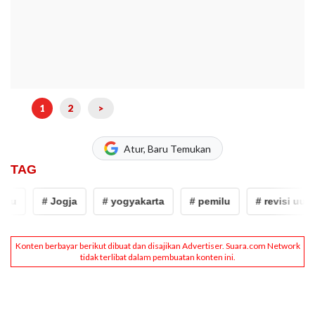
1
2
>
Atur, Baru Temukan
TAG
u
# Jogja
# yogyakarta
# pemilu
# revisi uu pem