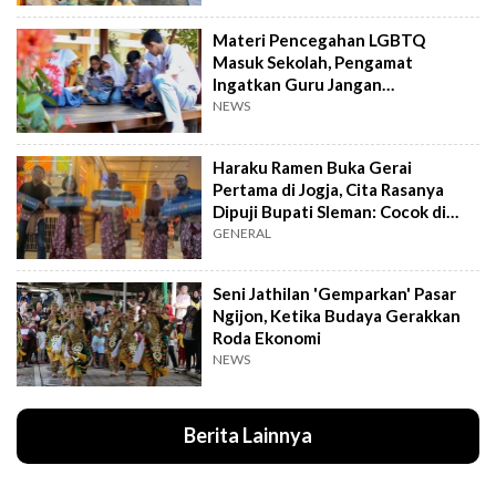
Materi Pencegahan LGBTQ
Masuk Sekolah, Pengamat
Ingatkan Guru Jangan
Menghakimi Siswa
NEWS
Haraku Ramen Buka Gerai
Pertama di Jogja, Cita Rasanya
Dipuji Bupati Sleman: Cocok di
Lidah!
GENERAL
Seni Jathilan 'Gemparkan' Pasar
Ngijon, Ketika Budaya Gerakkan
Roda Ekonomi
NEWS
Berita Lainnya