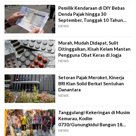
Pemilik Kendaraan di DIY Bebas
Denda Pajak hingga 30
September, Tunggak 10 Tahun
Cukup Bayar 5 Tahun
NEWS
Murah, Mudah Didapat, Sulit
Ditinggalkan, Kisah Kelam Mantan
Pengguna Obat Keras di Jogja
NEWS
Setoran Pajak Meroket, Kinerja
BRI Kian Solid Berkat Sentuhan
Danantara
NEWS
Tanggulangi Kekeringan di Musim
Kemarau, Kodim
0730/Gunungkidul Bangun 18
Titik Sumur Bor
NEWS