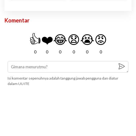
Komentar
👍
❤️
😂
😧
😭
😡
0
0
0
0
0
0
Isi komentar sepenuhnya adalah tanggung jawab pengguna dan diatur
dalam UU ITE