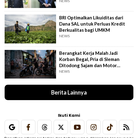
NEWS
BRI Optimalkan Likuiditas dari
Dana SAL untuk Perluas Kredit
Berkualitas bagi UMKM
NEWS
Berangkat Kerja Malah Jadi
Korban Begal, Pria di Sleman
Ditodong Sajam dan Motor
Digasak
NEWS
Berita Lainnya
Ikuti Kami