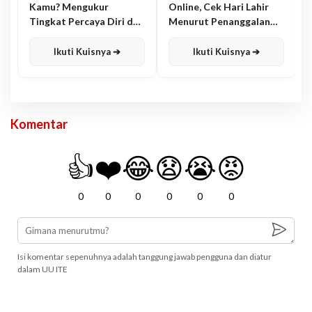
Kamu? Mengukur
Online, Cek Hari Lahir
Tingkat Percaya Diri dan
Menurut Penanggalan
Karisma
Jawa
Ikuti Kuisnya ➔
Ikuti Kuisnya ➔
Komentar
👍
❤️
😂
😧
😭
😡
0
0
0
0
0
0
Isi komentar sepenuhnya adalah tanggung jawab pengguna dan diatur
dalam UU ITE