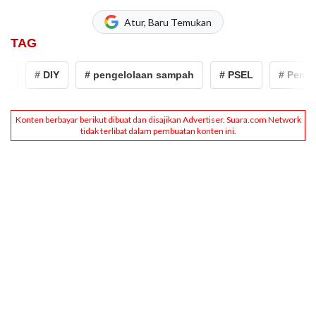
Atur, Baru Temukan
TAG
# DIY
# pengelolaan sampah
# PSEL
# Pemban