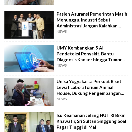
Pasien Asuransi Pemerintah Masih
Menunggu, Industri Sebut
Administrasi Jangan Kalahkan
Kemanusiaan
NEWS
UMY Kembangkan 5 AI
Pendeteksi Penyakit, Bantu
Diagnosis Kanker hingga Tumor
Otak Lebih Cepat
NEWS
Unisa Yogyakarta Perkuat Riset
Lewat Laboratorium Animal
House, Dukung Pengembangan
Kandidat Obat
NEWS
Isu Keamanan Jelang HUT RI Bikin
Khawatir, Sri Sultan Singgung Soal
Pagar Tinggi di Mal