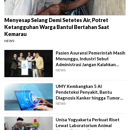
Menyesap Selang Demi Setetes Air, Potret
Ketangguhan Warga Bantul Bertahan Saat
Kemarau
NEWS
Pasien Asuransi Pemerintah Masih
Menunggu, Industri Sebut
Administrasi Jangan Kalahkan
Kemanusiaan
NEWS
UMY Kembangkan 5 AI
Pendeteksi Penyakit, Bantu
Diagnosis Kanker hingga Tumor
Otak Lebih Cepat
NEWS
Unisa Yogyakarta Perkuat Riset
Lewat Laboratorium Animal