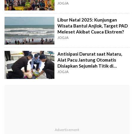
Yogyakarta
JOGJA
Libur Natal 2025: Kunjungan
Wisata Bantul Anjlok, Target PAD
Meleset Akibat Cuaca Ekstrem?
JOGJA
Antisipasi Darurat saat Nataru,
Alat Pacu Jantung Otomatis
Disiapkan Sejumlah Titik di
Malioboro
JOGJA