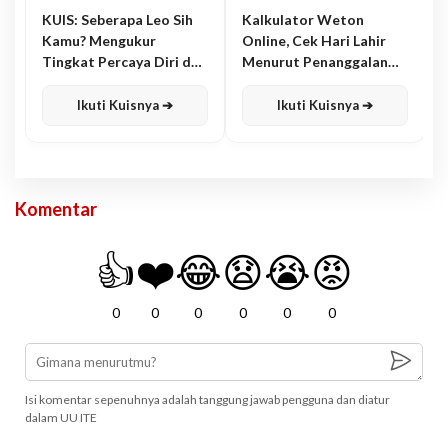
KUIS: Seberapa Leo Sih
Kalkulator Weton
Kamu? Mengukur
Online, Cek Hari Lahir
Tingkat Percaya Diri dan
Menurut Penanggalan
Karisma
Jawa
Ikuti Kuisnya ➔
Ikuti Kuisnya ➔
Komentar
👍
❤️
😂
😧
😭
😡
0
0
0
0
0
0
Isi komentar sepenuhnya adalah tanggung jawab pengguna dan diatur
dalam UU ITE