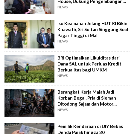
House, Dukung Pengembangan
Kandidat Obat
NEWS
Isu Keamanan Jelang HUT RI Bikin
Khawatir, Sri Sultan Singgung Soal
Pagar Tinggi di Mal
NEWS
BRI Optimalkan Likuiditas dari
Dana SAL untuk Perluas Kredit
Berkualitas bagi UMKM
NEWS
Berangkat Kerja Malah Jadi
Korban Begal, Pria di Sleman
Ditodong Sajam dan Motor
Digasak
NEWS
Pemilik Kendaraan di DIY Bebas
Denda Pajak hingga 30