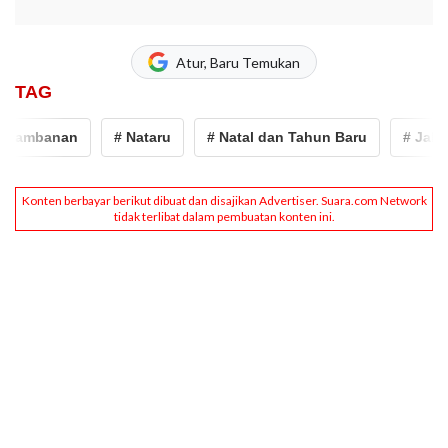
Atur, Baru Temukan
TAG
ambanan
# Nataru
# Natal dan Tahun Baru
# Jalan To