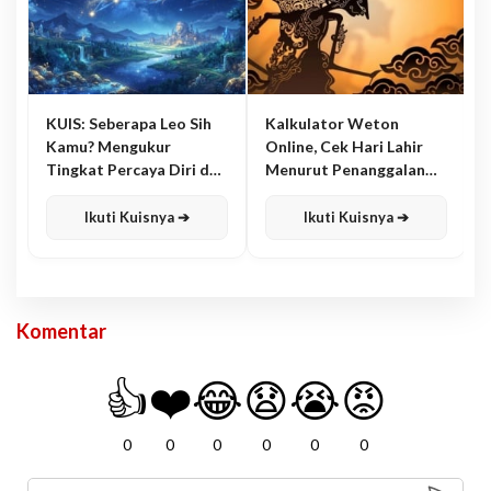
KUIS: Seberapa Leo Sih
Kalkulator Weton
Kamu? Mengukur
Online, Cek Hari Lahir
Tingkat Percaya Diri dan
Menurut Penanggalan
Karisma
Jawa
Ikuti Kuisnya ➔
Ikuti Kuisnya ➔
Komentar
👍
❤️
😂
😧
😭
😡
0
0
0
0
0
0