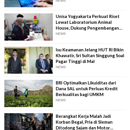
Otak Lebih Cepat
NEWS
Unisa Yogyakarta Perkuat Riset
Lewat Laboratorium Animal
House, Dukung Pengembangan
Kandidat Obat
NEWS
Isu Keamanan Jelang HUT RI Bikin
Khawatir, Sri Sultan Singgung Soal
Pagar Tinggi di Mal
NEWS
BRI Optimalkan Likuiditas dari
Dana SAL untuk Perluas Kredit
Berkualitas bagi UMKM
NEWS
Berangkat Kerja Malah Jadi
Korban Begal, Pria di Sleman
Ditodong Sajam dan Motor