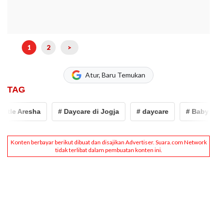
1
2
>
Atur, Baru Temukan
TAG
le Aresha
# Daycare di Jogja
# daycare
# Baby Dayc