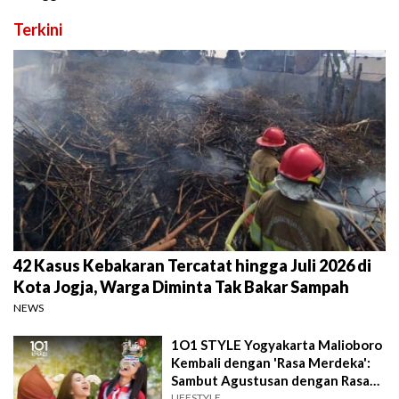
Terkini
42 Kasus Kebakaran Tercatat hingga Juli 2026 di
Kota Jogja, Warga Diminta Tak Bakar Sampah
NEWS
1O1 STYLE Yogyakarta Malioboro
Kembali dengan 'Rasa Merdeka':
Sambut Agustusan dengan Rasa
dan Tawa
LIFESTYLE