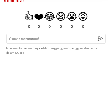
Komentar
👍
❤️
😂
😧
😭
😡
0
0
0
0
0
0
Isi komentar sepenuhnya adalah tanggung jawab pengguna dan diatur
dalam UU ITE