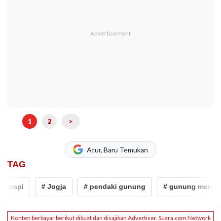
1
2
>
Atur, Baru Temukan
TAG
rapi
# Jogja
# pendaki gunung
# gunung merapi