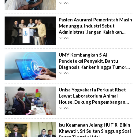
NEWS
Pasien Asuransi Pemerintah Masih
Menunggu, Industri Sebut
Administrasi Jangan Kalahkan
Kemanusiaan
NEWS
UMY Kembangkan 5 AI
Pendeteksi Penyakit, Bantu
Diagnosis Kanker hingga Tumor
Otak Lebih Cepat
NEWS
Unisa Yogyakarta Perkuat Riset
Lewat Laboratorium Animal
House, Dukung Pengembangan
Kandidat Obat
NEWS
Isu Keamanan Jelang HUT RI Bikin
Khawatir, Sri Sultan Singgung Soal
Pagar Tinggi di Mal