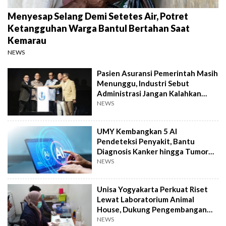
Menyesap Selang Demi Setetes Air, Potret
Ketangguhan Warga Bantul Bertahan Saat
Kemarau
NEWS
Pasien Asuransi Pemerintah Masih
Menunggu, Industri Sebut
Administrasi Jangan Kalahkan
Kemanusiaan
NEWS
UMY Kembangkan 5 AI
Pendeteksi Penyakit, Bantu
Diagnosis Kanker hingga Tumor
Otak Lebih Cepat
NEWS
Unisa Yogyakarta Perkuat Riset
Lewat Laboratorium Animal
House, Dukung Pengembangan
Kandidat Obat
NEWS