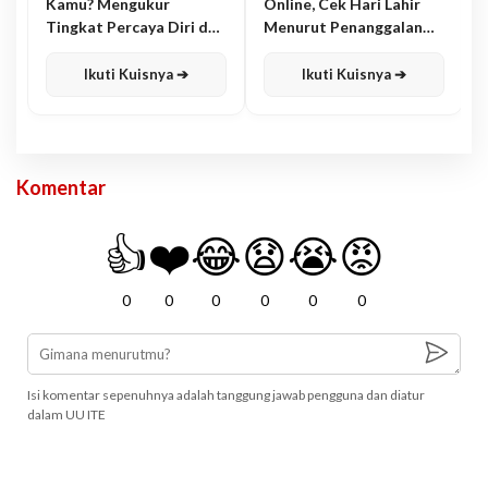
Kamu? Mengukur
Online, Cek Hari Lahir
Tingkat Percaya Diri dan
Menurut Penanggalan
Karisma
Jawa
Ikuti Kuisnya ➔
Ikuti Kuisnya ➔
Komentar
👍
❤️
😂
😧
😭
😡
0
0
0
0
0
0
Isi komentar sepenuhnya adalah tanggung jawab pengguna dan diatur
dalam UU ITE