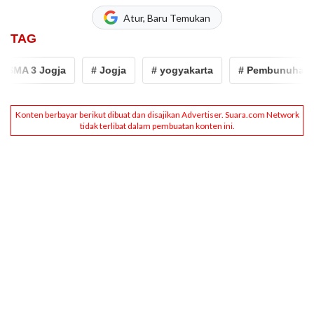
Atur, Baru Temukan
TAG
SMA 3 Jogja
# Jogja
# yogyakarta
# Pembunuhan di