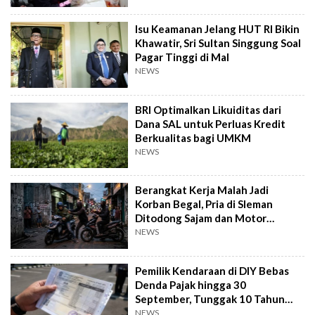
Isu Keamanan Jelang HUT RI Bikin
Khawatir, Sri Sultan Singgung Soal
Pagar Tinggi di Mal
NEWS
BRI Optimalkan Likuiditas dari
Dana SAL untuk Perluas Kredit
Berkualitas bagi UMKM
NEWS
Berangkat Kerja Malah Jadi
Korban Begal, Pria di Sleman
Ditodong Sajam dan Motor
Digasak
NEWS
Pemilik Kendaraan di DIY Bebas
Denda Pajak hingga 30
September, Tunggak 10 Tahun
Cukup Bayar 5 Tahun
NEWS