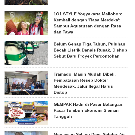
1O1 STYLE Yogyakarta Malioboro
Kembali dengan 'Rasa Merdeka':
Sambut Agustusan dengan Rasa
dan Tawa
Belum Genap Tiga Tahun, Puluhan
Becak Listrik Danais Rusak, Dishub
Sebut Baru Proyek Percontohan
Tramadol Masih Mudah Dibeli,
Pembatasan Resep Dokter
Mendesak, Jalur Ilegal Harus
Distop
GEMPAR Hadir di Pasar Balangan,
Pasar Tumbuh Ekonomi Sleman
Tangguh
Menyesap Selang Demi Setetes Air,