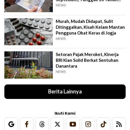
Cukup Bayar 5 Tahun
NEWS
Murah, Mudah Didapat, Sulit
Ditinggalkan, Kisah Kelam Mantan
Pengguna Obat Keras di Jogja
NEWS
Setoran Pajak Meroket, Kinerja
BRI Kian Solid Berkat Sentuhan
Danantara
NEWS
Berita Lainnya
Ikuti Kami