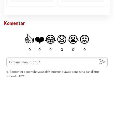
Komentar
👍
❤️
😂
😧
😭
😡
0
0
0
0
0
0
Isi komentar sepenuhnya adalah tanggung jawab pengguna dan diatur
dalam UU ITE