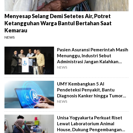
Menyesap Selang Demi Setetes Air, Potret
Ketangguhan Warga Bantul Bertahan Saat
Kemarau
NEWS
Pasien Asuransi Pemerintah Masih
Menunggu, Industri Sebut
Administrasi Jangan Kalahkan
Kemanusiaan
NEWS
UMY Kembangkan 5 AI
Pendeteksi Penyakit, Bantu
Diagnosis Kanker hingga Tumor
Otak Lebih Cepat
NEWS
Unisa Yogyakarta Perkuat Riset
Lewat Laboratorium Animal
House, Dukung Pengembangan