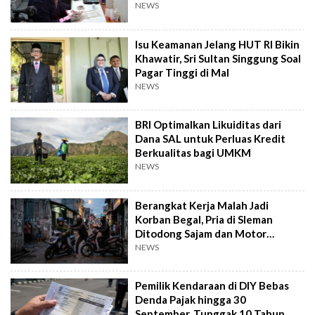
Kandidat Obat
NEWS
Isu Keamanan Jelang HUT RI Bikin
Khawatir, Sri Sultan Singgung Soal
Pagar Tinggi di Mal
NEWS
BRI Optimalkan Likuiditas dari
Dana SAL untuk Perluas Kredit
Berkualitas bagi UMKM
NEWS
Berangkat Kerja Malah Jadi
Korban Begal, Pria di Sleman
Ditodong Sajam dan Motor
Digasak
NEWS
Pemilik Kendaraan di DIY Bebas
Denda Pajak hingga 30
September, Tunggak 10 Tahun