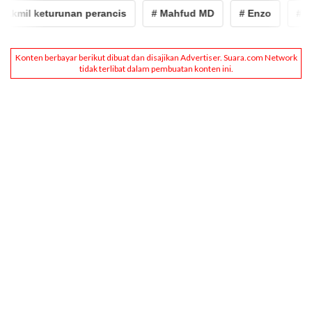
akmil keturunan perancis
# Mahfud MD
# Enzo
# Enz