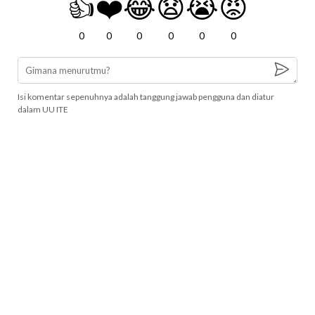
👍
❤️
😂
😧
😭
😡
0
0
0
0
0
0
Isi komentar sepenuhnya adalah tanggung jawab pengguna dan diatur
dalam UU ITE