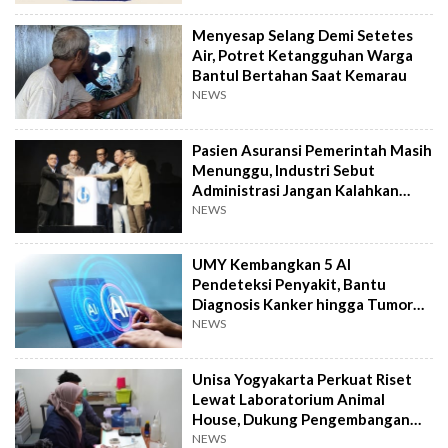
Menyesap Selang Demi Setetes
Air, Potret Ketangguhan Warga
Bantul Bertahan Saat Kemarau
NEWS
Pasien Asuransi Pemerintah Masih
Menunggu, Industri Sebut
Administrasi Jangan Kalahkan
Kemanusiaan
NEWS
UMY Kembangkan 5 AI
Pendeteksi Penyakit, Bantu
Diagnosis Kanker hingga Tumor
Otak Lebih Cepat
NEWS
Unisa Yogyakarta Perkuat Riset
Lewat Laboratorium Animal
House, Dukung Pengembangan
Kandidat Obat
NEWS