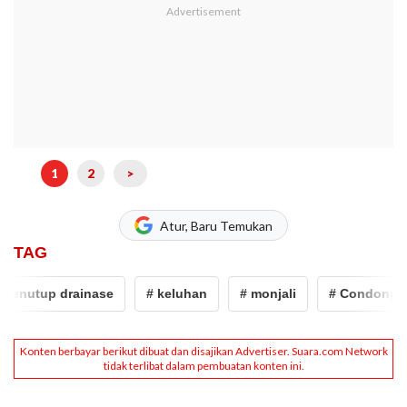
1
2
>
Atur, Baru Temukan
TAG
utup drainase
# keluhan
# monjali
# Condongcatur