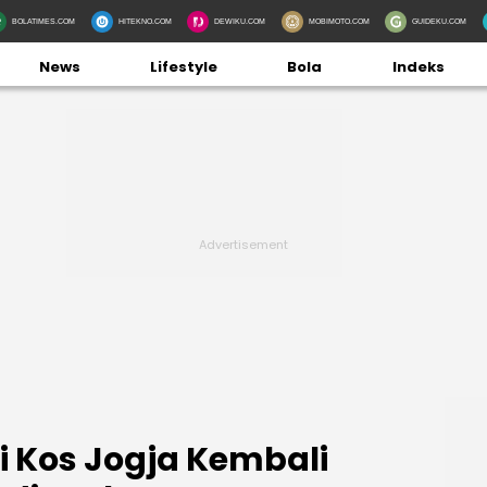
BOLATIMES.COM
HITEKNO.COM
DEWIKU.COM
MOBIMOTO.COM
GUIDEKU.COM
News
Lifestyle
Bola
Indeks
i Kos Jogja Kembali