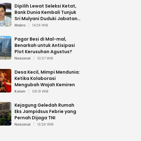
Dipilih Lewat Seleksi Ketat,
Bank Dunia Kembali Tunjuk
Sri Mulyani Duduki Jabatan
Strategis
Makro
14:29 WIB
Pagar Besi di Mal-mal,
Benarkah untuk Antisipasi
Plot Kerusuhan Agustus?
Nasional
10:37 WIB
Desa Kecil, Mimpi Mendunia:
Ketika Kolaborasi
Mengubah Wajah Kemiren
Kolom
08:19 WIB
Kejagung Geledah Rumah
Eks Jampidsus Febrie yang
Pernah Dijaga TNI
Nasional
13:26 WIB