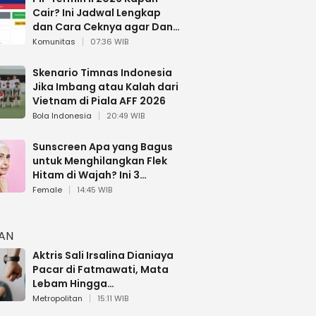
Cair? Ini Jadwal Lengkap
dan Cara Ceknya agar Dana
Tidak Hangus!
Komunitas
07:36 WIB
Skenario Timnas Indonesia
Jika Imbang atau Kalah dari
Vietnam di Piala AFF 2026
Bola Indonesia
20:49 WIB
Sunscreen Apa yang Bagus
untuk Menghilangkan Flek
Hitam di Wajah? Ini 3
Rekomendasi sesuai Review
Female
14:45 WIB
HAN
Aktris Sali Irsalina Dianiaya
Pacar di Fatmawati, Mata
Lebam Hingga
Diselamatkan Polantas
Metropolitan
15:11 WIB