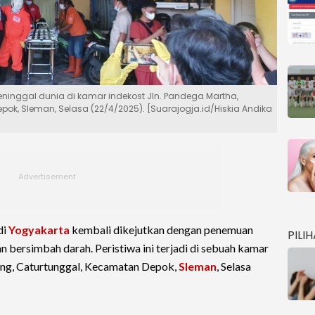
inggal dunia di kamar indekost Jln. Pandega Martha,
k, Sleman, Selasa (22/4/2025). [Suarajogja.id/Hiskia Andika
di
Yogyakarta
kembali dikejutkan dengan penemuan
PILI
 bersimbah darah. Peristiwa ini terjadi di sebuah kamar
ung, Caturtunggal, Kecamatan Depok,
Sleman
, Selasa