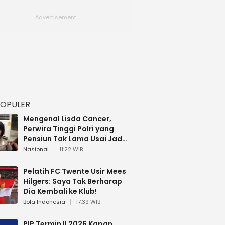
POPULER
Mengenal Lisda Cancer,
Perwira Tinggi Polri yang
Pensiun Tak Lama Usai Jadi
Brigjen
Nasional
11:22 WIB
Pelatih FC Twente Usir Mees
Hilgers: Saya Tak Berharap
Dia Kembali ke Klub!
Bola Indonesia
17:39 WIB
PIP Termin II 2026 Kapan