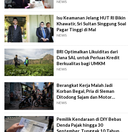
Kandidat Obat
NEWS
Isu Keamanan Jelang HUT RI Bikin
Khawatir, Sri Sultan Singgung Soal
Pagar Tinggi di Mal
NEWS
BRI Optimalkan Likuiditas dari
Dana SAL untuk Perluas Kredit
Berkualitas bagi UMKM
NEWS
Berangkat Kerja Malah Jadi
Korban Begal, Pria di Sleman
Ditodong Sajam dan Motor
Digasak
NEWS
Pemilik Kendaraan di DIY Bebas
Denda Pajak hingga 30
September, Tunggak 10 Tahun