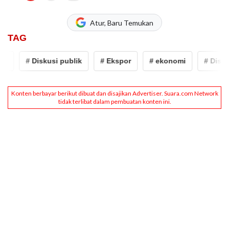
Atur, Baru Temukan
TAG
i
# Diskusi publik
# Ekspor
# ekonomi
# Diskus