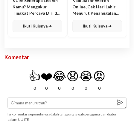
KUIS: Seberapa Leo Sih
Kalkulator Weton
Kamu? Mengukur
Online, Cek Hari Lahir
Tingkat Percaya Diri dan
Menurut Penanggalan
Karisma
Jawa
Ikuti Kuisnya ➔
Ikuti Kuisnya ➔
Komentar
👍
❤️
😂
😧
😭
😡
0
0
0
0
0
0
Isi komentar sepenuhnya adalah tanggung jawab pengguna dan diatur
dalam UU ITE