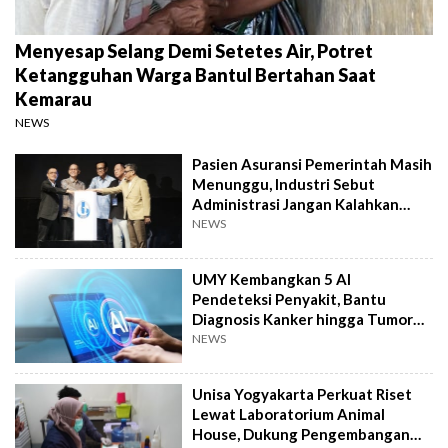
Menyesap Selang Demi Setetes Air, Potret
Ketangguhan Warga Bantul Bertahan Saat
Kemarau
NEWS
Pasien Asuransi Pemerintah Masih
Menunggu, Industri Sebut
Administrasi Jangan Kalahkan
Kemanusiaan
NEWS
UMY Kembangkan 5 AI
Pendeteksi Penyakit, Bantu
Diagnosis Kanker hingga Tumor
Otak Lebih Cepat
NEWS
Unisa Yogyakarta Perkuat Riset
Lewat Laboratorium Animal
House, Dukung Pengembangan