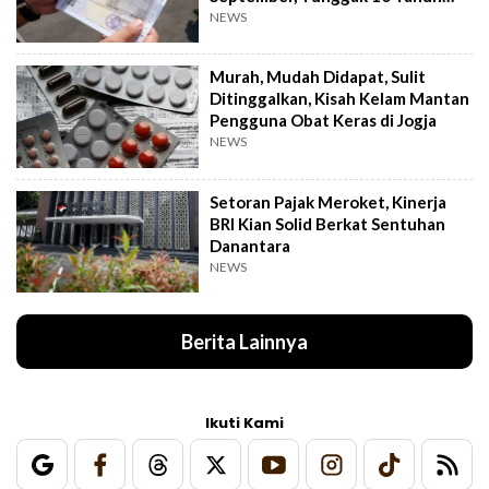
Cukup Bayar 5 Tahun
NEWS
Murah, Mudah Didapat, Sulit
Ditinggalkan, Kisah Kelam Mantan
Pengguna Obat Keras di Jogja
NEWS
Setoran Pajak Meroket, Kinerja
BRI Kian Solid Berkat Sentuhan
Danantara
NEWS
Berita Lainnya
Ikuti Kami