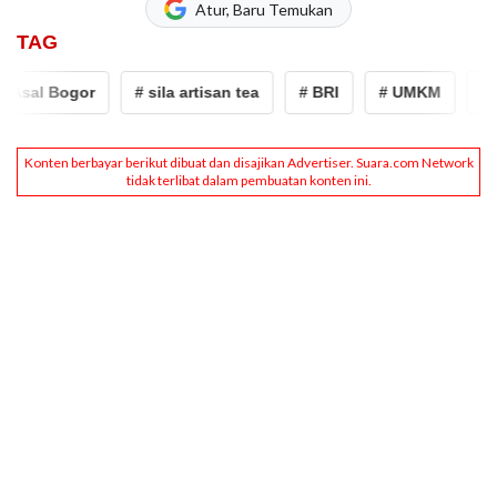
Atur, Baru Temukan
TAG
sal Bogor
# sila artisan tea
# BRI
# UMKM
# UM