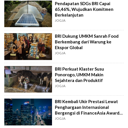
Pendapatan SDGs BRI Capai
65,46%, Wujudkan Komitmen
Berkelanjutan
JOGJA
BRI Dukung UMKM Sanrah Food
Berkembang dari Warung ke
Ekspor Global
JOGJA
BRI Perkuat Klaster Susu
Ponorogo, UMKM Makin
Sejahtera dan Produktif
JOGJA
BRI Kembali Ukir Prestasi Lewat
Penghargaan Internasional
Bergengsi di FinanceAsia Awards
2025
JOGJA