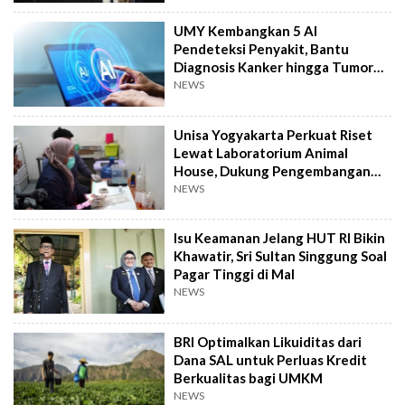
UMY Kembangkan 5 AI
Pendeteksi Penyakit, Bantu
Diagnosis Kanker hingga Tumor
Otak Lebih Cepat
NEWS
Unisa Yogyakarta Perkuat Riset
Lewat Laboratorium Animal
House, Dukung Pengembangan
Kandidat Obat
NEWS
Isu Keamanan Jelang HUT RI Bikin
Khawatir, Sri Sultan Singgung Soal
Pagar Tinggi di Mal
NEWS
BRI Optimalkan Likuiditas dari
Dana SAL untuk Perluas Kredit
Berkualitas bagi UMKM
NEWS