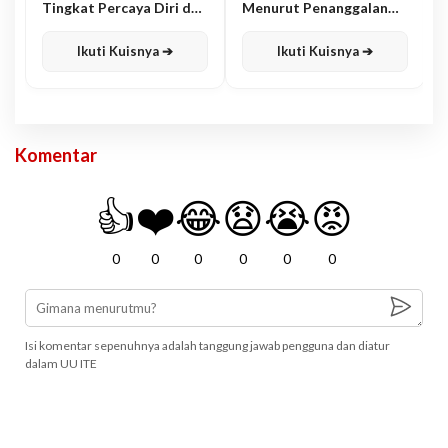
Tingkat Percaya Diri dan
Menurut Penanggalan
Karisma
Jawa
Ikuti Kuisnya ➔
Ikuti Kuisnya ➔
Komentar
👍
❤️
😂
😧
😭
😡
0
0
0
0
0
0
Isi komentar sepenuhnya adalah tanggung jawab pengguna dan diatur
dalam UU ITE