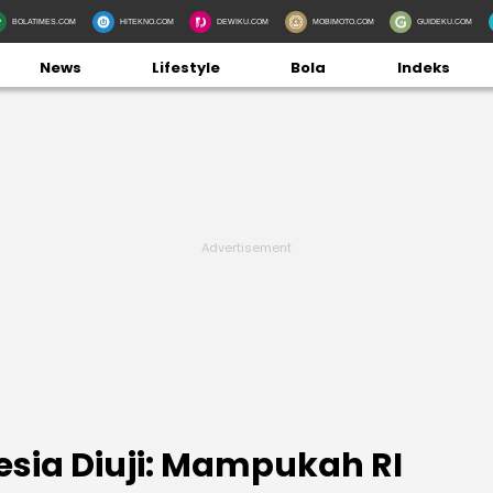
BOLATIMES.COM
HITEKNO.COM
DEWIKU.COM
MOBIMOTO.COM
GUIDEKU.COM
News
Lifestyle
Bola
Indeks
esia Diuji: Mampukah RI