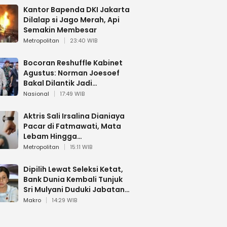
Kantor Bapenda DKI Jakarta
Dilalap si Jago Merah, Api
Semakin Membesar
Metropolitan
23:40 WIB
Bocoran Reshuffle Kabinet
Agustus: Norman Joesoef
Bakal Dilantik Jadi
Wamenhan RI
Nasional
17:49 WIB
Aktris Sali Irsalina Dianiaya
Pacar di Fatmawati, Mata
Lebam Hingga
Diselamatkan Polantas
Metropolitan
15:11 WIB
Dipilih Lewat Seleksi Ketat,
Bank Dunia Kembali Tunjuk
Sri Mulyani Duduki Jabatan
Strategis
Makro
14:29 WIB