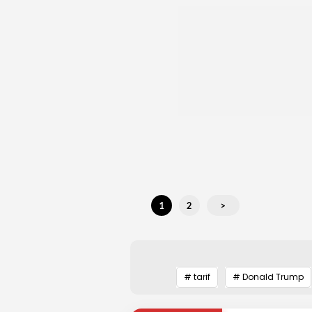
1
2
>
# tarif
# Donald Trump