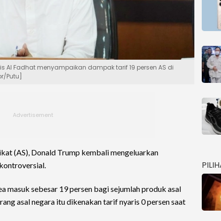
aris Al Fadhat menyampaikan dampak tarif 19 persen AS di
or/Putu]
ikat (AS), Donald Trump kembali mengeluarkan
PILI
ontroversial.
a masuk sebesar 19 persen bagi sejumlah produk asal
rang asal negara itu dikenakan tarif nyaris 0 persen saat