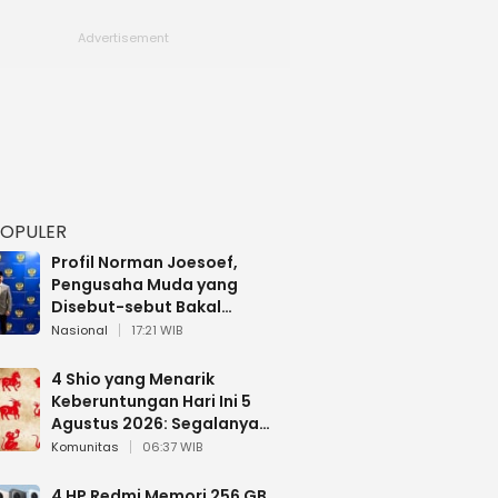
POPULER
Profil Norman Joesoef,
Pengusaha Muda yang
Disebut-sebut Bakal
Dilantik Jadi Wamenhan RI
Nasional
17:21 WIB
4 Shio yang Menarik
Keberuntungan Hari Ini 5
Agustus 2026: Segalanya
Berjalan Lancar
Komunitas
06:37 WIB
4 HP Redmi Memori 256 GB