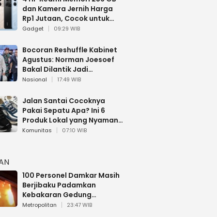
dan Kamera Jernih Harga
Rp1 Jutaan, Cocok untuk
Multitasking
Gadget
09:29 WIB
Bocoran Reshuffle Kabinet
Agustus: Norman Joesoef
Bakal Dilantik Jadi
Wamenhan RI
Nasional
17:49 WIB
Jalan Santai Cocoknya
Pakai Sepatu Apa? Ini 6
Produk Lokal yang Nyaman
Buat 17 Agustusan
Komunitas
07:10 WIB
HAN
100 Personel Damkar Masih
Berjibaku Padamkan
Kebakaran Gedung
Bapenda DKI
Metropolitan
23:47 WIB