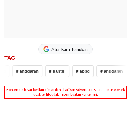
Atur, Baru Temukan
TAG
bd
# anggaran
# bantul
# apbd
# anggaran