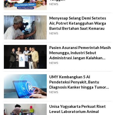
NEWS
Menyesap Selang Demi Setetes
Air, Potret Ketangguhan Warga
Bantul Bertahan Saat Kemarau
NEWS
Pasien Asuransi Pemerintah Masih
Menunggu, Industri Sebut
Administrasi Jangan Kalahkan
Kemanusiaan
NEWS
UMY Kembangkan 5 AI
Pendeteksi Penyakit, Bantu
Diagnosis Kanker hingga Tumor
Otak Lebih Cepat
NEWS
Unisa Yogyakarta Perkuat Riset
Lewat Laboratorium Animal