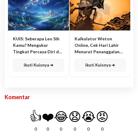
KUIS: Seberapa Leo Sih
Kalkulator Weton
Kamu? Mengukur
Online, Cek Hari Lahir
Tingkat Percaya Diri dan
Menurut Penanggalan
Karisma
Jawa
Ikuti Kuisnya ➔
Ikuti Kuisnya ➔
Komentar
👍
❤️
😂
😧
😭
😡
0
0
0
0
0
0