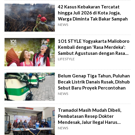
42 Kasus Kebakaran Tercatat
hingga Juli 2026 di Kota Jogja,
Warga Diminta Tak Bakar Sampah
NEWS
1O1 STYLE Yogyakarta Malioboro
Kembali dengan 'Rasa Merdeka':
Sambut Agustusan dengan Rasa
dan Tawa
LIFESTYLE
Belum Genap Tiga Tahun, Puluhan
Becak Listrik Danais Rusak, Dishub
Sebut Baru Proyek Percontohan
NEWS
Tramadol Masih Mudah Dibeli,
Pembatasan Resep Dokter
Mendesak, Jalur Ilegal Harus
Distop
NEWS