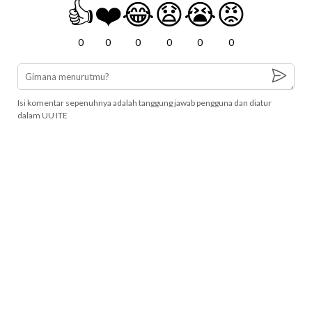
👍
❤️
😂
😧
😭
😡
0
0
0
0
0
0
Isi komentar sepenuhnya adalah tanggung jawab pengguna dan diatur
dalam UU ITE