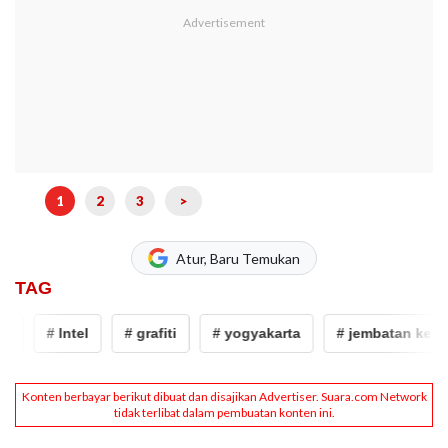
1
2
3
>
Atur, Baru Temukan
TAG
# Intel
# grafiti
# yogyakarta
# jembatan kewek