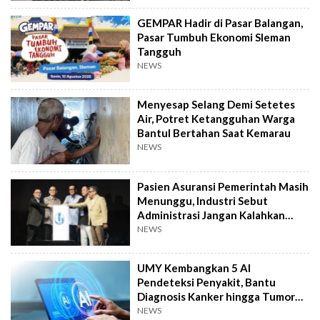
GEMPAR Hadir di Pasar Balangan,
Pasar Tumbuh Ekonomi Sleman
Tangguh
NEWS
Menyesap Selang Demi Setetes
Air, Potret Ketangguhan Warga
Bantul Bertahan Saat Kemarau
NEWS
Pasien Asuransi Pemerintah Masih
Menunggu, Industri Sebut
Administrasi Jangan Kalahkan
Kemanusiaan
NEWS
UMY Kembangkan 5 AI
Pendeteksi Penyakit, Bantu
Diagnosis Kanker hingga Tumor
Otak Lebih Cepat
NEWS