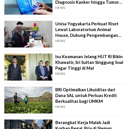
Diagnosis Kanker hingga Tumor
Otak Lebih Cepat
NEWS
Unisa Yogyakarta Perkuat Riset
Lewat Laboratorium Animal
House, Dukung Pengembangan
Kandidat Obat
NEWS
Isu Keamanan Jelang HUT RI Bikin
Khawatir, Sri Sultan Singgung Soal
Pagar Tinggi di Mal
NEWS
BRI Optimalkan Likuiditas dari
Dana SAL untuk Perluas Kredit
Berkualitas bagi UMKM
NEWS
Berangkat Kerja Malah Jadi
Korban Begal, Pria di Sleman