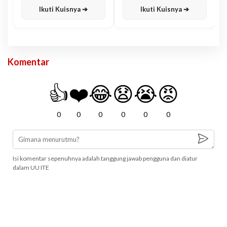
Ikuti Kuisnya ➔
Ikuti Kuisnya ➔
Komentar
👍
❤️
😂
😧
😭
😡
0
0
0
0
0
0
Isi komentar sepenuhnya adalah tanggung jawab pengguna dan diatur
dalam UU ITE