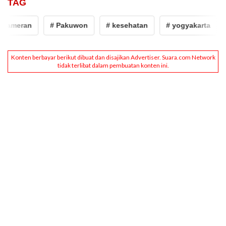
TAG
ran
# Pakuwon
# kesehatan
# yogyakarta
# Ma