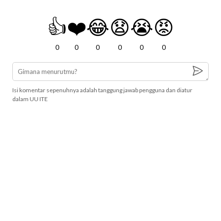
👍
❤️
😂
😧
😭
😡
0
0
0
0
0
0
Isi komentar sepenuhnya adalah tanggung jawab pengguna dan diatur
dalam UU ITE