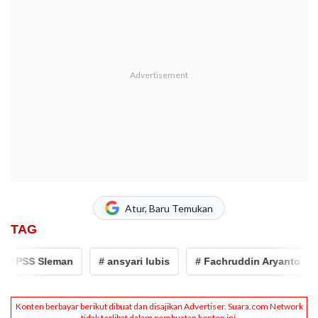
Atur, Baru Temukan
TAG
# PSS Sleman
# ansyari lubis
# Fachruddin Aryanto