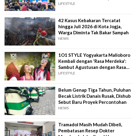
Musik
LIFESTYLE
42 Kasus Kebakaran Tercatat
hingga Juli 2026 di Kota Jogja,
Warga Diminta Tak Bakar Sampah
NEWS
1O1 STYLE Yogyakarta Malioboro
Kembali dengan 'Rasa Merdeka':
Sambut Agustusan dengan Rasa
dan Tawa
LIFESTYLE
Belum Genap Tiga Tahun, Puluhan
Becak Listrik Danais Rusak, Dishub
Sebut Baru Proyek Percontohan
NEWS
Tramadol Masih Mudah Dibeli,
Pembatasan Resep Dokter