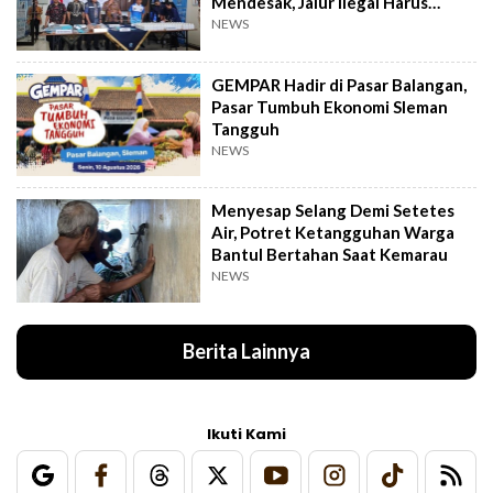
Mendesak, Jalur Ilegal Harus
Distop
NEWS
GEMPAR Hadir di Pasar Balangan,
Pasar Tumbuh Ekonomi Sleman
Tangguh
NEWS
Menyesap Selang Demi Setetes
Air, Potret Ketangguhan Warga
Bantul Bertahan Saat Kemarau
NEWS
Berita Lainnya
Ikuti Kami