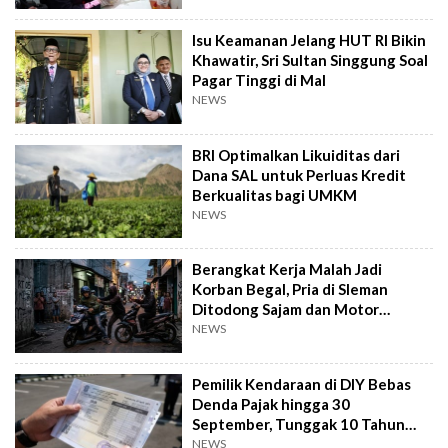
Isu Keamanan Jelang HUT RI Bikin
Khawatir, Sri Sultan Singgung Soal
Pagar Tinggi di Mal
NEWS
BRI Optimalkan Likuiditas dari
Dana SAL untuk Perluas Kredit
Berkualitas bagi UMKM
NEWS
Berangkat Kerja Malah Jadi
Korban Begal, Pria di Sleman
Ditodong Sajam dan Motor
Digasak
NEWS
Pemilik Kendaraan di DIY Bebas
Denda Pajak hingga 30
September, Tunggak 10 Tahun
Cukup Bayar 5 Tahun
NEWS