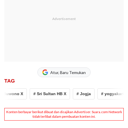
Atur, Baru Temukan
TAG
uwono X
# Sri Sultan HB X
# Jogja
# yogyakarta