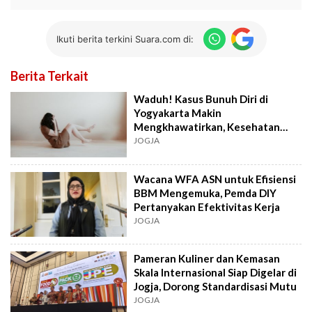
Ikuti berita terkini Suara.com di:
Berita Terkait
Waduh! Kasus Bunuh Diri di
Yogyakarta Makin
Mengkhawatirkan, Kesehatan
Mental Jangan Dianggap Remeh
JOGJA
Wacana WFA ASN untuk Efisiensi
BBM Mengemuka, Pemda DIY
Pertanyakan Efektivitas Kerja
JOGJA
Pameran Kuliner dan Kemasan
Skala Internasional Siap Digelar di
Jogja, Dorong Standardisasi Mutu
JOGJA