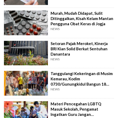
Murah, Mudah Didapat, Sulit
Ditinggalkan, Kisah Kelam Mantan
Pengguna Obat Keras di Jogja
NEWS
Setoran Pajak Meroket, Kinerja
BRI Kian Solid Berkat Sentuhan
Danantara
NEWS
Tanggulangi Kekeringan di Musim
Kemarau, Kodim
0730/Gunungkidul Bangun 18
Titik Sumur Bor
NEWS
Materi Pencegahan LGBTQ
Masuk Sekolah, Pengamat
Ingatkan Guru Jangan