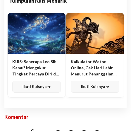
Kumpulan Kuis Menarik
KUIS: Seberapa Leo Sih
Kalkulator Weton
Kamu? Mengukur
Online, Cek Hari Lahir
Tingkat Percaya Diri dan
Menurut Penanggalan
Karisma
Jawa
Ikuti Kuisnya ➔
Ikuti Kuisnya ➔
Komentar