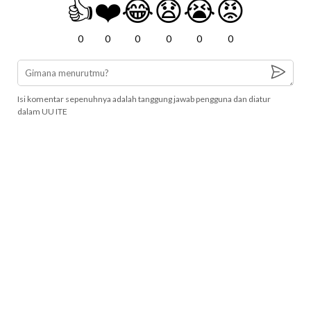
👍
❤️
😂
😧
😭
😡
0
0
0
0
0
0
Isi komentar sepenuhnya adalah tanggung jawab pengguna dan diatur
dalam UU ITE