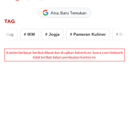
Atur, Baru Temukan
TAG
indag
# IKM
# Jogja
# Pameran Kuliner
# Disper