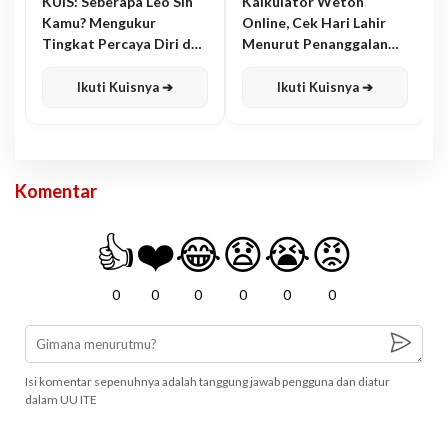
KUIS: Seberapa Leo Sih
Kalkulator Weton
Kamu? Mengukur
Online, Cek Hari Lahir
Tingkat Percaya Diri dan
Menurut Penanggalan
Karisma
Jawa
Ikuti Kuisnya ➔
Ikuti Kuisnya ➔
Komentar
👍
❤️
😂
😧
😭
😡
0
0
0
0
0
0
Isi komentar sepenuhnya adalah tanggung jawab pengguna dan diatur
dalam UU ITE