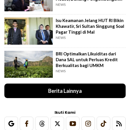
Kandidat Obat
NEWS
Isu Keamanan Jelang HUT RI Bikin
Khawatir, Sri Sultan Singgung Soal
Pagar Tinggi di Mal
NEWS
BRI Optimalkan Likuiditas dari
Dana SAL untuk Perluas Kredit
Berkualitas bagi UMKM
NEWS
Berita Lainnya
Ikuti Kami