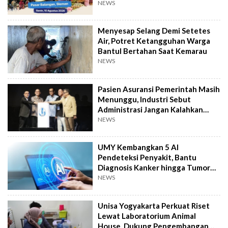
NEWS
Menyesap Selang Demi Setetes
Air, Potret Ketangguhan Warga
Bantul Bertahan Saat Kemarau
NEWS
Pasien Asuransi Pemerintah Masih
Menunggu, Industri Sebut
Administrasi Jangan Kalahkan
Kemanusiaan
NEWS
UMY Kembangkan 5 AI
Pendeteksi Penyakit, Bantu
Diagnosis Kanker hingga Tumor
Otak Lebih Cepat
NEWS
Unisa Yogyakarta Perkuat Riset
Lewat Laboratorium Animal
House, Dukung Pengembangan