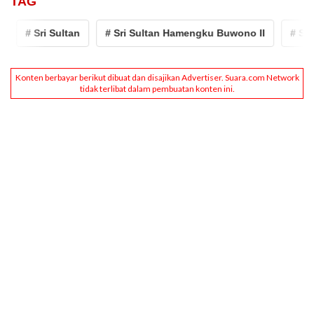
TAG
# Sri Sultan
# Sri Sultan Hamengku Buwono II
# Sri Sul