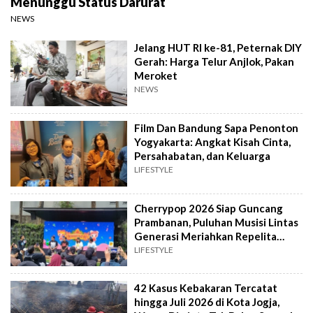
Menunggu Status Darurat
NEWS
Jelang HUT RI ke-81, Peternak DIY
Gerah: Harga Telur Anjlok, Pakan
Meroket
NEWS
Film Dan Bandung Sapa Penonton
Yogyakarta: Angkat Kisah Cinta,
Persahabatan, dan Keluarga
LIFESTYLE
Cherrypop 2026 Siap Guncang
Prambanan, Puluhan Musisi Lintas
Generasi Meriahkan Repelita
Musik
LIFESTYLE
42 Kasus Kebakaran Tercatat
hingga Juli 2026 di Kota Jogja,