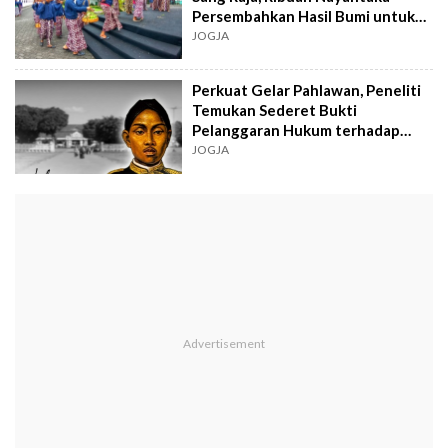
Persembahkan Hasil Bumi untuk
Sri Sultan
JOGJA
Perkuat Gelar Pahlawan, Peneliti
Temukan Sederet Bukti
Pelanggaran Hukum terhadap
Sultan HB II
JOGJA