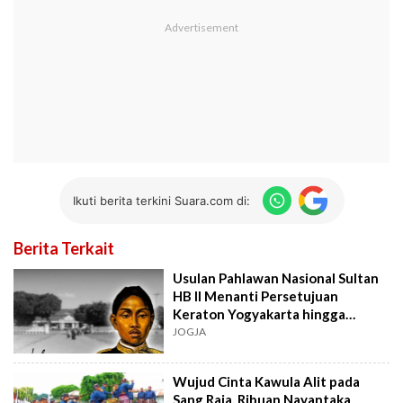
Ikuti berita terkini Suara.com di:
Berita Terkait
Usulan Pahlawan Nasional Sultan
HB II Menanti Persetujuan
Keraton Yogyakarta hingga
Presiden Prabowo
JOGJA
Wujud Cinta Kawula Alit pada
Sang Raja, Ribuan Nayantaka