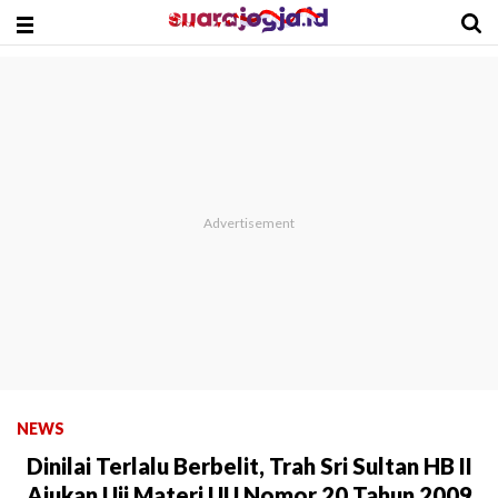
NEWS
Dinilai Terlalu Berbelit, Trah Sri Sultan HB II
Ajukan Uji Materi UU Nomor 20 Tahun 2009