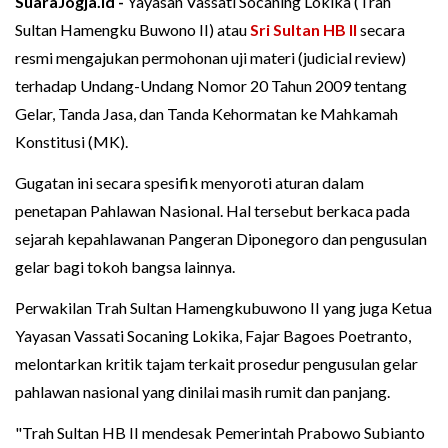
SuaraJogja.id -
Yayasan Vassati Socaning Lokika (Trah
Sultan Hamengku Buwono II) atau
Sri Sultan HB II
secara
resmi mengajukan permohonan uji materi (judicial review)
terhadap Undang-Undang Nomor 20 Tahun 2009 tentang
Gelar, Tanda Jasa, dan Tanda Kehormatan ke Mahkamah
Konstitusi (MK).
Gugatan ini secara spesifik menyoroti aturan dalam
penetapan Pahlawan Nasional. Hal tersebut berkaca pada
sejarah kepahlawanan Pangeran Diponegoro dan pengusulan
gelar bagi tokoh bangsa lainnya.
Perwakilan Trah Sultan Hamengkubuwono II yang juga Ketua
Yayasan Vassati Socaning Lokika, Fajar Bagoes Poetranto,
melontarkan kritik tajam terkait prosedur pengusulan gelar
pahlawan nasional yang dinilai masih rumit dan panjang.
"Trah Sultan HB II mendesak Pemerintah Prabowo Subianto