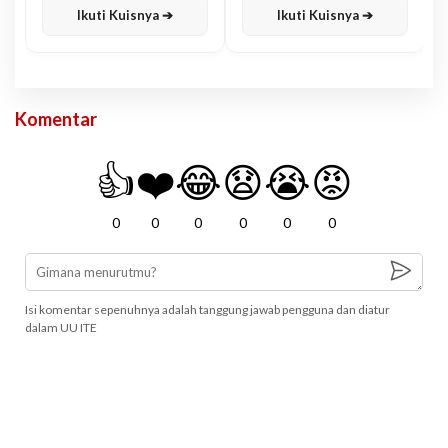
Ikuti Kuisnya ➔
Ikuti Kuisnya ➔
Komentar
👍
❤️
😂
😧
😭
😡
0
0
0
0
0
0
Isi komentar sepenuhnya adalah tanggung jawab pengguna dan diatur
dalam UU ITE