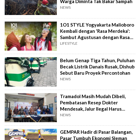
Warga Diminta Tak Bakar Sampah
NEWS
1O1 STYLE Yogyakarta Malioboro
Kembali dengan 'Rasa Merdeka':
Sambut Agustusan dengan Rasa
dan Tawa
LIFESTYLE
Belum Genap Tiga Tahun, Puluhan
Becak Listrik Danais Rusak, Dishub
Sebut Baru Proyek Percontohan
NEWS
Tramadol Masih Mudah Dibeli,
Pembatasan Resep Dokter
Mendesak, Jalur Ilegal Harus
Distop
NEWS
GEMPAR Hadir di Pasar Balangan,
Pasar Tumbuh Ekonomi Sleman