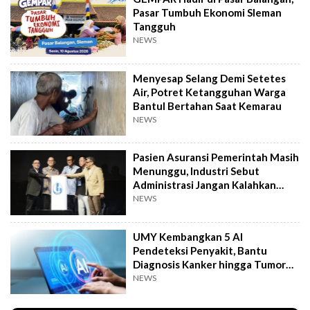
Pasar Tumbuh Ekonomi Sleman
Tangguh
NEWS
Menyesap Selang Demi Setetes
Air, Potret Ketangguhan Warga
Bantul Bertahan Saat Kemarau
NEWS
Pasien Asuransi Pemerintah Masih
Menunggu, Industri Sebut
Administrasi Jangan Kalahkan
Kemanusiaan
NEWS
UMY Kembangkan 5 AI
Pendeteksi Penyakit, Bantu
Diagnosis Kanker hingga Tumor
Otak Lebih Cepat
NEWS