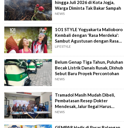
hingga Juli 2026 di Kota Jogja,
Warga Diminta Tak Bakar Sampah
NEWS
1O1 STYLE Yogyakarta Malioboro
Kembali dengan 'Rasa Merdeka':
Sambut Agustusan dengan Rasa
dan Tawa
LIFESTYLE
Belum Genap Tiga Tahun, Puluhan
Becak Listrik Danais Rusak, Dishub
Sebut Baru Proyek Percontohan
NEWS
Tramadol Masih Mudah Dibeli,
Pembatasan Resep Dokter
Mendesak, Jalur Ilegal Harus
Distop
NEWS
GEMPAR Hadir di Pasar Balangan,