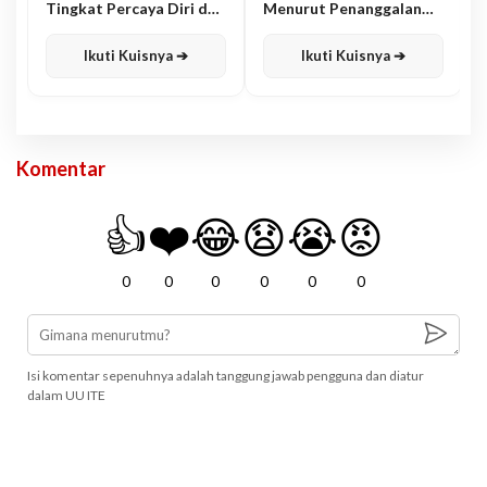
Tingkat Percaya Diri dan
Menurut Penanggalan
Karisma
Jawa
Ikuti Kuisnya ➔
Ikuti Kuisnya ➔
Komentar
👍
❤️
😂
😧
😭
😡
0
0
0
0
0
0
Isi komentar sepenuhnya adalah tanggung jawab pengguna dan diatur
dalam UU ITE