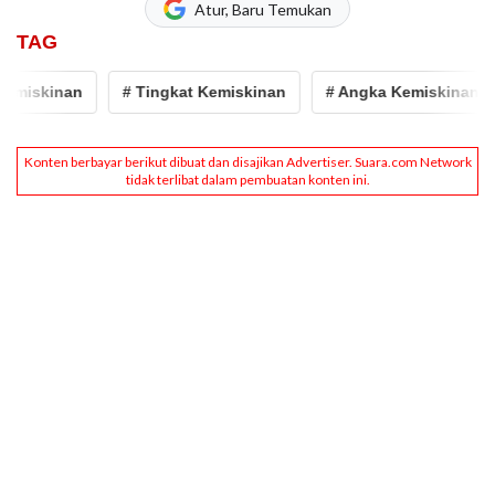
Atur, Baru Temukan
TAG
miskinan
# Tingkat Kemiskinan
# Angka Kemiskinan Ind