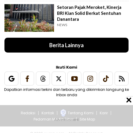
Setoran Pajak Meroket, Kinerja
BRI Kian Solid Berkat Sentuhan
Danantara
NEWS
Berita Lainnya
Ikuti Kami
Dapatkan informasi terkini dan terbaru yang dikirimkan langsung ke
Inbox anda
Redaksi
Kontak
Tentang Kami
Karir
Pedoman Media Siber
Site Map