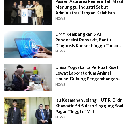
Pasien Asuransi Pemerintah Masih
Menunggu, Industri Sebut
Administrasi Jangan Kalahkan
Kemanusiaan
NEWS
UMY Kembangkan 5 AI
Pendeteksi Penyakit, Bantu
Diagnosis Kanker hingga Tumor
Otak Lebih Cepat
NEWS
Unisa Yogyakarta Perkuat Riset
Lewat Laboratorium Animal
House, Dukung Pengembangan
Kandidat Obat
NEWS
Isu Keamanan Jelang HUT RI Bikin
Khawatir, Sri Sultan Singgung Soal
Pagar Tinggi di Mal
NEWS