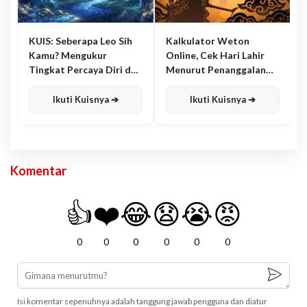
KUIS: Seberapa Leo Sih
Kalkulator Weton
Kamu? Mengukur
Online, Cek Hari Lahir
Tingkat Percaya Diri dan
Menurut Penanggalan
Karisma
Jawa
Ikuti Kuisnya ➔
Ikuti Kuisnya ➔
Komentar
👍
❤️
😂
😧
😭
😡
0
0
0
0
0
0
Isi komentar sepenuhnya adalah tanggung jawab pengguna dan diatur