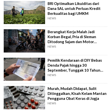
BRI Optimalkan Likuiditas dari
Dana SAL untuk Perluas Kredit
Berkualitas bagi UMKM
NEWS
Berangkat Kerja Malah Jadi
Korban Begal, Pria di Sleman
Ditodong Sajam dan Motor
Digasak
NEWS
Pemilik Kendaraan di DIY Bebas
Denda Pajak hingga 30
September, Tunggak 10 Tahun
Cukup Bayar 5 Tahun
NEWS
Murah, Mudah Didapat, Sulit
Ditinggalkan, Kisah Kelam Mantan
Pengguna Obat Keras di Jogja
NEWS