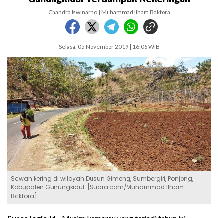
Chandra Iswinarno | Muhammad Ilham Baktora
Selasa, 05 November 2019 | 16:06 WIB
Sawah kering di wilayah Dusun Gimeng, Sumbergiri, Ponjong,
Kabupaten Gunungkidul. [Suara.com/Muhammad Ilham
Baktora]
SuaraJogja.id -
Musim kemarau yang terjadi tahun ini