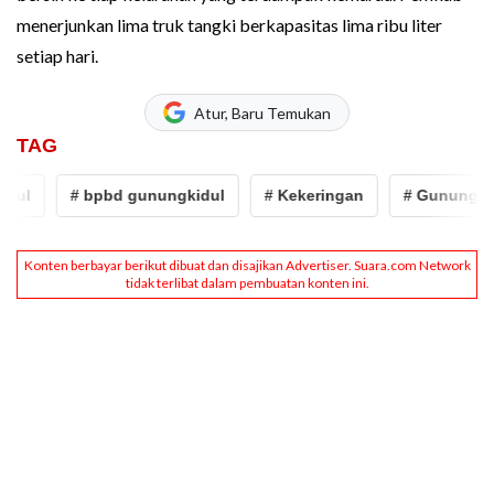
menerjunkan lima truk tangki berkapasitas lima ribu liter
setiap hari.
Atur, Baru Temukan
TAG
ul
# bpbd gunungkidul
# Kekeringan
# Gunungkidu