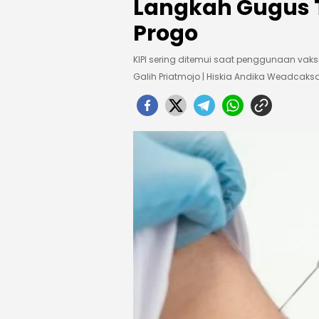
Langkah Gugus 
Progo
KIPI sering ditemui saat penggunaan vaksi
Galih Priatmojo | Hiskia Andika Weadcak