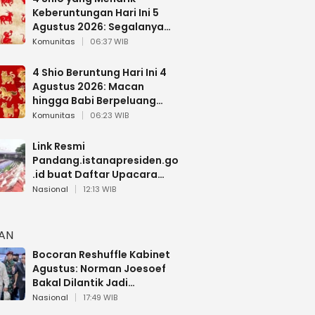
Keberuntungan Hari Ini 5
Agustus 2026: Segalanya
Berjalan Lancar
Komunitas
06:37 WIB
4 Shio Beruntung Hari Ini 4
Agustus 2026: Macan
hingga Babi Berpeluang
Dapat Kabar Baik
Komunitas
06:23 WIB
Link Resmi
Pandang.istanapresiden.go
.id buat Daftar Upacara
Bendera HUT RI di Istana
Nasional
12:13 WIB
Negara
HAN
Bocoran Reshuffle Kabinet
Agustus: Norman Joesoef
Bakal Dilantik Jadi
Wamenhan RI
Nasional
17:49 WIB