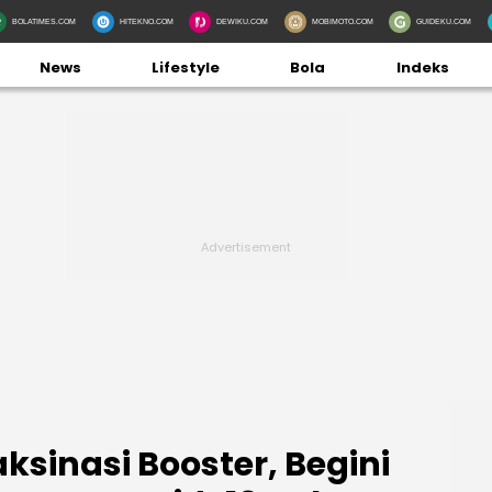
BOLATIMES.COM
HITEKNO.COM
DEWIKU.COM
MOBIMOTO.COM
GUIDEKU.COM
News
Lifestyle
Bola
Indeks
aksinasi Booster, Begini