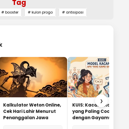
Tag
# booster
# kulon progo
# antisipasi
k
❯
Kalkulator Weton Online,
KUIS: Kacamata Apa
Cek Hari Lahir Menurut
yang Paling Cocok
Penanggalan Jawa
dengan Gayamu?