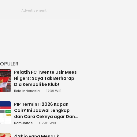
POPULER
Pelatih FC Twente Usir Mees
Hilgers: Saya Tak Berharap
Dia Kembali ke Klub!
Bola Indonesia
17:39 WIB
PIP Termin II 2026 Kapan
Cair? Ini Jadwal Lengkap
dan Cara Ceknya agar Dana
Tidak Hangus!
Komunitas
07:36 WIB
4 Shio yang Menarik