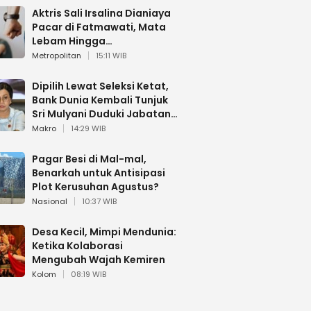
Aktris Sali Irsalina Dianiaya
Pacar di Fatmawati, Mata
Lebam Hingga
Diselamatkan Polantas
Metropolitan
15:11 WIB
Dipilih Lewat Seleksi Ketat,
Bank Dunia Kembali Tunjuk
Sri Mulyani Duduki Jabatan
Strategis
Makro
14:29 WIB
Pagar Besi di Mal-mal,
Benarkah untuk Antisipasi
Plot Kerusuhan Agustus?
Nasional
10:37 WIB
Desa Kecil, Mimpi Mendunia:
Ketika Kolaborasi
Mengubah Wajah Kemiren
Kolom
08:19 WIB