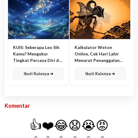
KUIS: Seberapa Leo Sih
Kalkulator Weton
Kamu? Mengukur
Online, Cek Hari Lahir
Tingkat Percaya Diri dan
Menurut Penanggalan
Karisma
Jawa
Ikuti Kuisnya ➔
Ikuti Kuisnya ➔
Komentar
👍
❤️
😂
😧
😭
😡
0
0
0
0
0
0