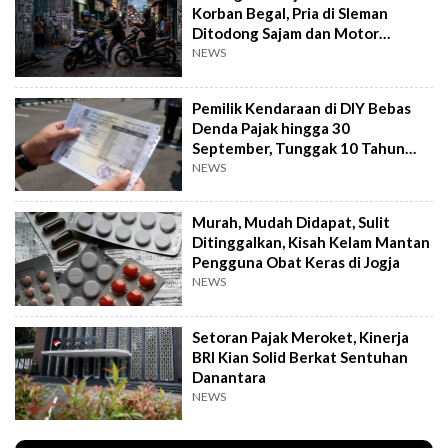
Korban Begal, Pria di Sleman
Ditodong Sajam dan Motor
Digasak
NEWS
Pemilik Kendaraan di DIY Bebas
Denda Pajak hingga 30
September, Tunggak 10 Tahun
Cukup Bayar 5 Tahun
NEWS
Murah, Mudah Didapat, Sulit
Ditinggalkan, Kisah Kelam Mantan
Pengguna Obat Keras di Jogja
NEWS
Setoran Pajak Meroket, Kinerja
BRI Kian Solid Berkat Sentuhan
Danantara
NEWS