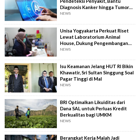
Pendeteksi Penyakit, Bantu
Diagnosis Kanker hingga Tumor
Otak Lebih Cepat
NEWS
Unisa Yogyakarta Perkuat Riset
Lewat Laboratorium Animal
House, Dukung Pengembangan
Kandidat Obat
NEWS
Isu Keamanan Jelang HUT RI Bikin
Khawatir, Sri Sultan Singgung Soal
Pagar Tinggi di Mal
NEWS
BRI Optimalkan Likuiditas dari
Dana SAL untuk Perluas Kredit
Berkualitas bagi UMKM
NEWS
Berangkat Kerja Malah Jadi