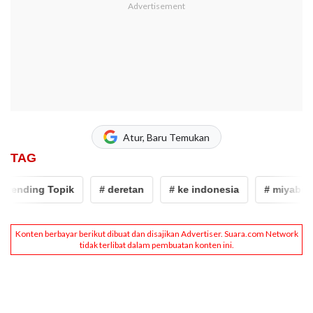
Atur, Baru Temukan
TAG
rending Topik
# deretan
# ke indonesia
# miyabi