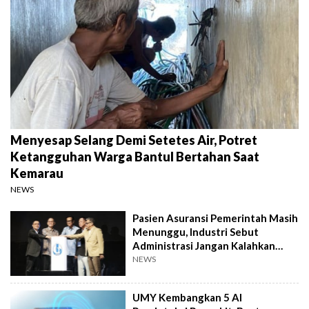
Menyesap Selang Demi Setetes Air, Potret
Ketangguhan Warga Bantul Bertahan Saat
Kemarau
NEWS
Pasien Asuransi Pemerintah Masih
Menunggu, Industri Sebut
Administrasi Jangan Kalahkan
Kemanusiaan
NEWS
UMY Kembangkan 5 AI