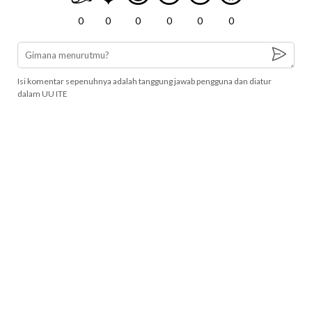
0
0
0
0
0
0
Isi komentar sepenuhnya adalah tanggung jawab pengguna dan diatur
dalam UU ITE