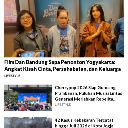
Film Dan Bandung Sapa Penonton Yogyakarta:
Angkat Kisah Cinta, Persahabatan, dan Keluarga
LIFESTYLE
Cherrypop 2026 Siap Guncang
Prambanan, Puluhan Musisi Lintas
Generasi Meriahkan Repelita
Musik
LIFESTYLE
42 Kasus Kebakaran Tercatat
hingga Juli 2026 di Kota Jogja,