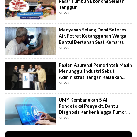
Pasar Tumbuh Ekonomi Sleman
Tangguh
NEWS
Menyesap Selang Demi Setetes
Air, Potret Ketangguhan Warga
Bantul Bertahan Saat Kemarau
NEWS
Pasien Asuransi Pemerintah Masih
Menunggu, Industri Sebut
Administrasi Jangan Kalahkan
Kemanusiaan
NEWS
UMY Kembangkan 5 AI
Pendeteksi Penyakit, Bantu
Diagnosis Kanker hingga Tumor
Otak Lebih Cepat
NEWS