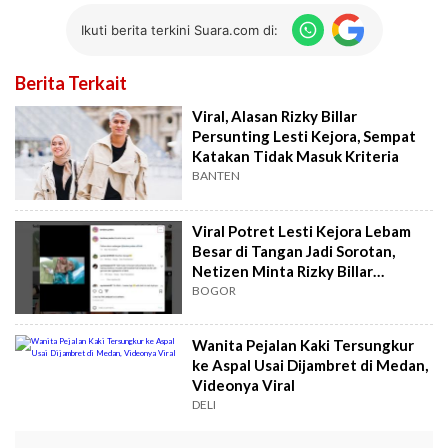
Ikuti berita terkini Suara.com di:
Berita Terkait
Viral, Alasan Rizky Billar
Persunting Lesti Kejora, Sempat
Katakan Tidak Masuk Kriteria
BANTEN
Viral Potret Lesti Kejora Lebam
Besar di Tangan Jadi Sorotan,
Netizen Minta Rizky Billar
Dipenjara
BOGOR
Wanita Pejalan Kaki Tersungkur
ke Aspal Usai Dijambret di Medan,
Videonya Viral
DELI