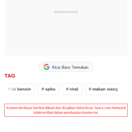
Atur, Baru Temukan
TAG
# isi bensin
# spbu
# viral
# makan siang
# i