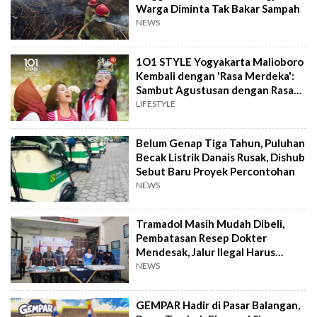
Warga Diminta Tak Bakar Sampah
NEWS
1O1 STYLE Yogyakarta Malioboro
Kembali dengan 'Rasa Merdeka':
Sambut Agustusan dengan Rasa
dan Tawa
LIFESTYLE
Belum Genap Tiga Tahun, Puluhan
Becak Listrik Danais Rusak, Dishub
Sebut Baru Proyek Percontohan
NEWS
Tramadol Masih Mudah Dibeli,
Pembatasan Resep Dokter
Mendesak, Jalur Ilegal Harus
Distop
NEWS
GEMPAR Hadir di Pasar Balangan,