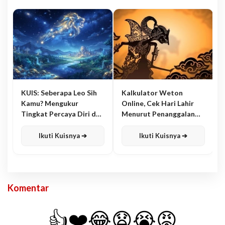
KUIS: Seberapa Leo Sih
Kalkulator Weton
Kamu? Mengukur
Online, Cek Hari Lahir
Tingkat Percaya Diri dan
Menurut Penanggalan
Karisma
Jawa
Ikuti Kuisnya ➔
Ikuti Kuisnya ➔
Komentar
👍
❤️
😂
😧
😭
😡