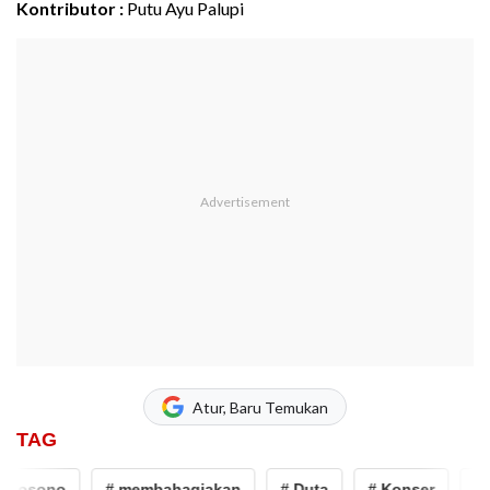
Kontributor :
Putu Ayu Palupi
Atur, Baru Temukan
TAG
dosono
# membahagiakan
# Duta
# Konser
# She