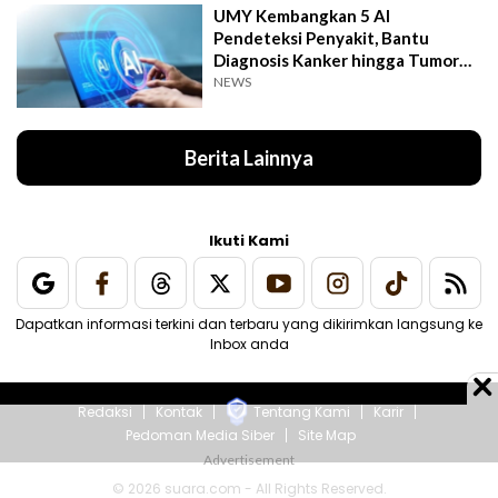
UMY Kembangkan 5 AI
Pendeteksi Penyakit, Bantu
Diagnosis Kanker hingga Tumor
Otak Lebih Cepat
NEWS
Berita Lainnya
Ikuti Kami
Dapatkan informasi terkini dan terbaru yang dikirimkan langsung ke
Inbox anda
Redaksi
Kontak
Tentang Kami
Karir
Pedoman Media Siber
Site Map
© 2026 suara.com - All Rights Reserved.