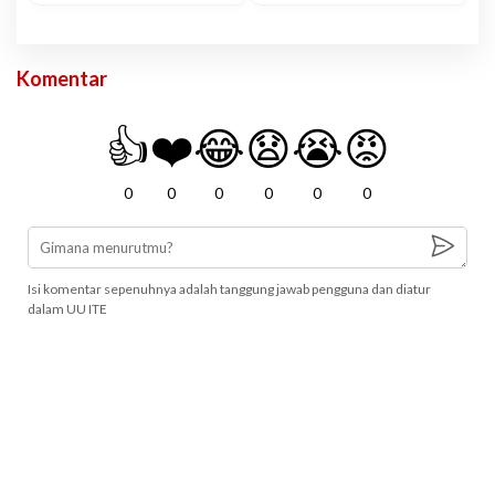
Komentar
👍
❤️
😂
😧
😭
😡
0
0
0
0
0
0
Isi komentar sepenuhnya adalah tanggung jawab pengguna dan diatur
dalam UU ITE