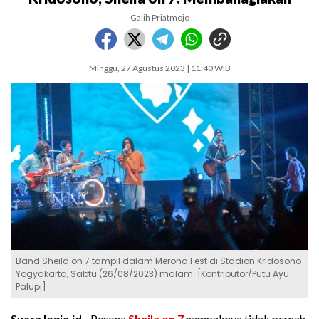
Galih Priatmojo
Minggu, 27 Agustus 2023 | 11:40 WIB
Band Sheila on 7 tampil dalam Merona Fest di Stadion Kridosono
Yogyakarta, Sabtu (26/08/2023) malam. [Kontributor/Putu Ayu
Palupi]
SuaraJogja.id -
Pesona
Sheila on 7
nampaknya tidak pernah