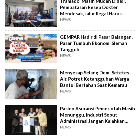
Tramadol Masih Mudah Dibeli,
Pembatasan Resep Dokter
Mendesak, Jalur Ilegal Harus
Distop
NEWS
GEMPAR Hadir di Pasar Balangan,
Pasar Tumbuh Ekonomi Sleman
Tangguh
NEWS
Menyesap Selang Demi Setetes
Air, Potret Ketangguhan Warga
Bantul Bertahan Saat Kemarau
NEWS
Pasien Asuransi Pemerintah Masih
Menunggu, Industri Sebut
Administrasi Jangan Kalahkan
Kemanusiaan
NEWS