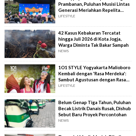
Prambanan, Puluhan Musisi Lintas
Generasi Meriahkan Repelita
Musik
LIFESTYLE
42 Kasus Kebakaran Tercatat
hingga Juli 2026 di Kota Jogja,
Warga Diminta Tak Bakar Sampah
NEWS
1O1 STYLE Yogyakarta Malioboro
Kembali dengan 'Rasa Merdeka':
Sambut Agustusan dengan Rasa
dan Tawa
LIFESTYLE
Belum Genap Tiga Tahun, Puluhan
Becak Listrik Danais Rusak, Dishub
Sebut Baru Proyek Percontohan
NEWS