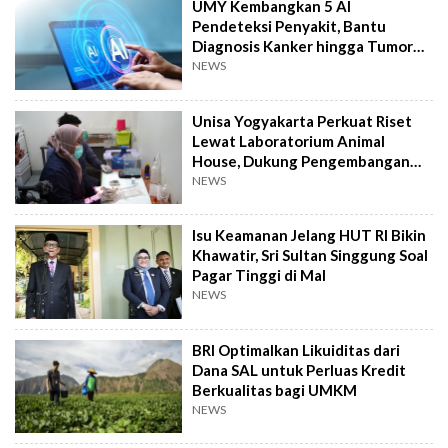
UMY Kembangkan 5 AI
Pendeteksi Penyakit, Bantu
Diagnosis Kanker hingga Tumor
Otak Lebih Cepat
NEWS
Unisa Yogyakarta Perkuat Riset
Lewat Laboratorium Animal
House, Dukung Pengembangan
Kandidat Obat
NEWS
Isu Keamanan Jelang HUT RI Bikin
Khawatir, Sri Sultan Singgung Soal
Pagar Tinggi di Mal
NEWS
BRI Optimalkan Likuiditas dari
Dana SAL untuk Perluas Kredit
Berkualitas bagi UMKM
NEWS