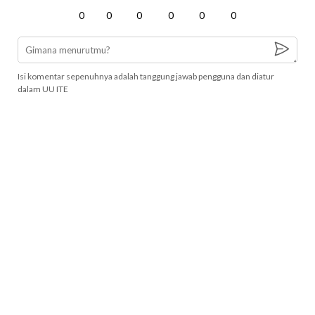
0
0
0
0
0
0
Isi komentar sepenuhnya adalah tanggung jawab pengguna dan diatur
dalam UU ITE