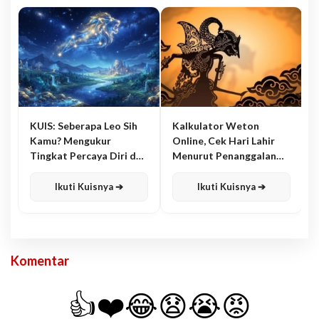
KUIS: Seberapa Leo Sih
Kalkulator Weton
Kamu? Mengukur
Online, Cek Hari Lahir
Tingkat Percaya Diri dan
Menurut Penanggalan
Karisma
Jawa
Ikuti Kuisnya ➔
Ikuti Kuisnya ➔
Komentar
👍
❤️
😂
😧
😭
😡