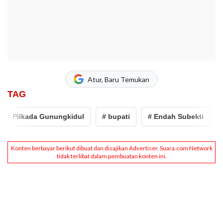
Atur, Baru Temukan
TAG
# Pilkada Gunungkidul
# bupati
# Endah Subekti
# 