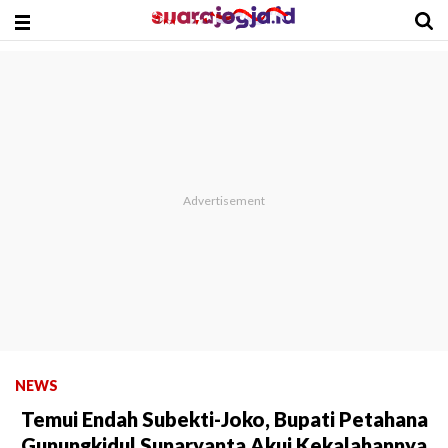
NEWS
Temui Endah Subekti-Joko, Bupati Petahana
Gunungkidul Sunaryanta Akui Kekalahannya