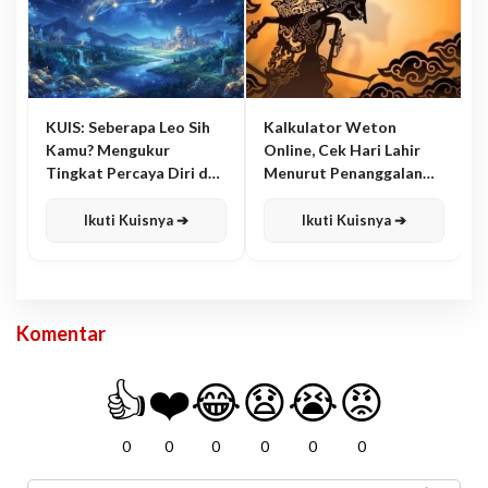
KUIS: Seberapa Leo Sih
Kalkulator Weton
Kamu? Mengukur
Online, Cek Hari Lahir
Tingkat Percaya Diri dan
Menurut Penanggalan
Karisma
Jawa
Ikuti Kuisnya ➔
Ikuti Kuisnya ➔
Komentar
👍
❤️
😂
😧
😭
😡
0
0
0
0
0
0