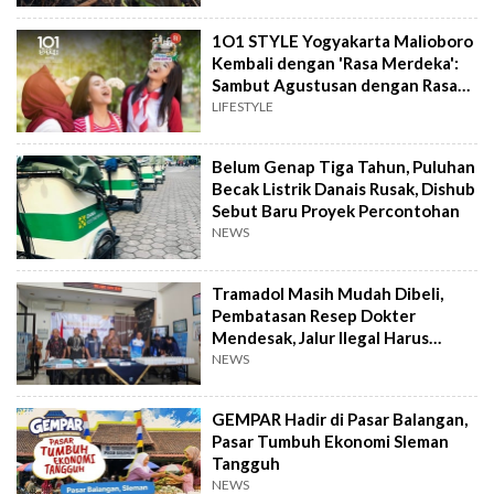
1O1 STYLE Yogyakarta Malioboro
Kembali dengan 'Rasa Merdeka':
Sambut Agustusan dengan Rasa
dan Tawa
LIFESTYLE
Belum Genap Tiga Tahun, Puluhan
Becak Listrik Danais Rusak, Dishub
Sebut Baru Proyek Percontohan
NEWS
Tramadol Masih Mudah Dibeli,
Pembatasan Resep Dokter
Mendesak, Jalur Ilegal Harus
Distop
NEWS
GEMPAR Hadir di Pasar Balangan,
Pasar Tumbuh Ekonomi Sleman
Tangguh
NEWS