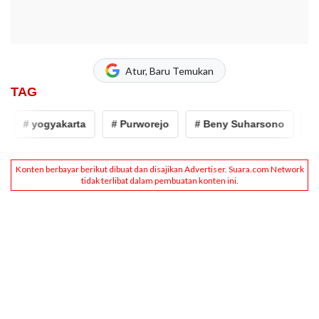
Atur, Baru Temukan
TAG
# yogyakarta
# Purworejo
# Beny Suharsono
# s