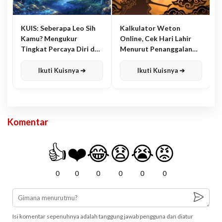
KUIS: Seberapa Leo Sih
Kalkulator Weton
Kamu? Mengukur
Online, Cek Hari Lahir
Tingkat Percaya Diri dan
Menurut Penanggalan
Karisma
Jawa
Ikuti Kuisnya ➔
Ikuti Kuisnya ➔
Komentar
👍
❤️
😂
😧
😭
😡
0
0
0
0
0
0
Isi komentar sepenuhnya adalah tanggung jawab pengguna dan diatur