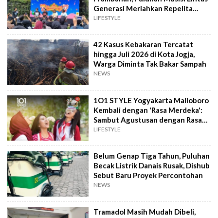
Generasi Meriahkan Repelita
Musik
LIFESTYLE
42 Kasus Kebakaran Tercatat
hingga Juli 2026 di Kota Jogja,
Warga Diminta Tak Bakar Sampah
NEWS
1O1 STYLE Yogyakarta Malioboro
Kembali dengan 'Rasa Merdeka':
Sambut Agustusan dengan Rasa
dan Tawa
LIFESTYLE
Belum Genap Tiga Tahun, Puluhan
Becak Listrik Danais Rusak, Dishub
Sebut Baru Proyek Percontohan
NEWS
Tramadol Masih Mudah Dibeli,