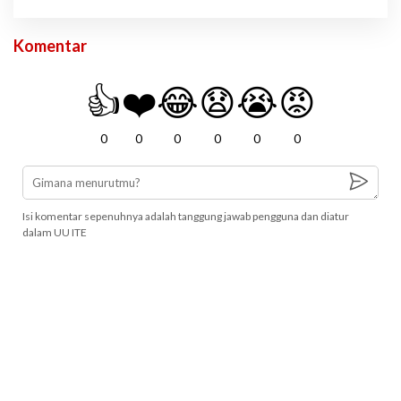
Komentar
👍
❤️
😂
😧
😭
😡
0
0
0
0
0
0
Isi komentar sepenuhnya adalah tanggung jawab pengguna dan diatur
dalam UU ITE