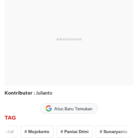
Kontributor :
Julianto
Atur, Baru Temukan
TAG
idul
# Mojokerto
# Pantai Drini
# Sunaryanta
# 