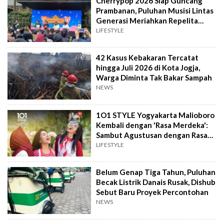
Cherrypop 2026 Siap Guncang
Prambanan, Puluhan Musisi Lintas
Generasi Meriahkan Repelita
Musik
LIFESTYLE
42 Kasus Kebakaran Tercatat
hingga Juli 2026 di Kota Jogja,
Warga Diminta Tak Bakar Sampah
NEWS
1O1 STYLE Yogyakarta Malioboro
Kembali dengan 'Rasa Merdeka':
Sambut Agustusan dengan Rasa
dan Tawa
LIFESTYLE
Belum Genap Tiga Tahun, Puluhan
Becak Listrik Danais Rusak, Dishub
Sebut Baru Proyek Percontohan
NEWS