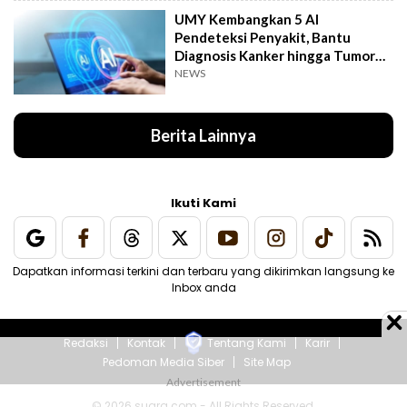
UMY Kembangkan 5 AI
Pendeteksi Penyakit, Bantu
Diagnosis Kanker hingga Tumor
Otak Lebih Cepat
NEWS
Berita Lainnya
Ikuti Kami
Dapatkan informasi terkini dan terbaru yang dikirimkan langsung ke
Inbox anda
Redaksi
Kontak
Tentang Kami
Karir
Pedoman Media Siber
Site Map
© 2026 suara.com - All Rights Reserved.