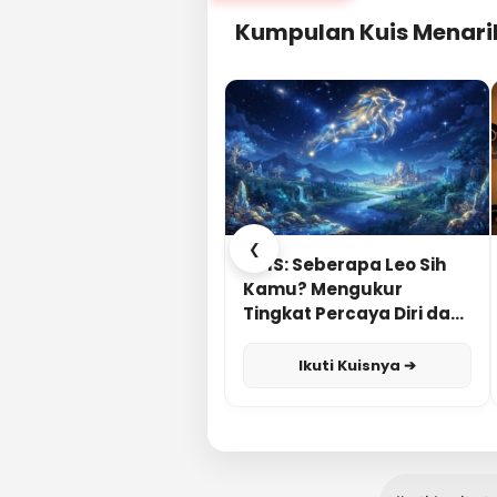
Kumpulan Kuis Menari
❮
KUIS: Seberapa Leo Sih
Kamu? Mengukur
Tingkat Percaya Diri dan
Karisma
Ikuti Kuisnya ➔