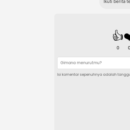
Ikuti berita 
👍
❤
0
Isi komentar sepenuhnya adalah tangg