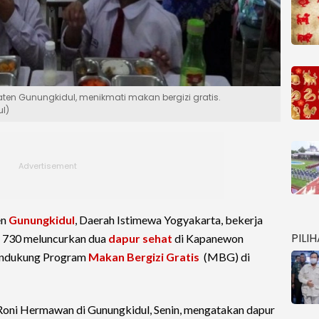
en Gunungkidul, menikmati makan bergizi gratis.
l)
en
Gunungkidul
, Daerah Istimewa Yogyakarta, bekerja
PILI
r 730 meluncurkan dua
dapur sehat
di Kapanewon
endukung Program
Makan Bergizi Gratis
(MBG) di
Roni Hermawan di Gunungkidul, Senin, mengatakan dapur