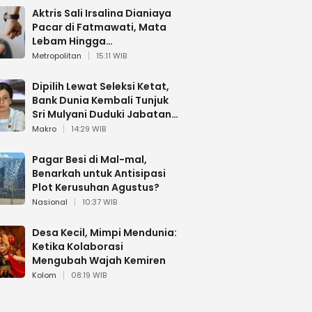
Aktris Sali Irsalina Dianiaya
Pacar di Fatmawati, Mata
Lebam Hingga
Diselamatkan Polantas
Metropolitan
15:11 WIB
Dipilih Lewat Seleksi Ketat,
Bank Dunia Kembali Tunjuk
Sri Mulyani Duduki Jabatan
Strategis
Makro
14:29 WIB
Pagar Besi di Mal-mal,
Benarkah untuk Antisipasi
Plot Kerusuhan Agustus?
Nasional
10:37 WIB
Desa Kecil, Mimpi Mendunia:
Ketika Kolaborasi
Mengubah Wajah Kemiren
Kolom
08:19 WIB