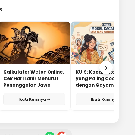
k
❯
Kalkulator Weton Online,
KUIS: Kacamata Apa
Cek Hari Lahir Menurut
yang Paling Cocok
Penanggalan Jawa
dengan Gayamu?
Ikuti Kuisnya ➔
Ikuti Kuisnya ➔