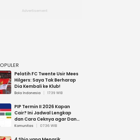
POPULER
Pelatih FC Twente Usir Mees
Hilgers: Saya Tak Berharap
Dia Kembali ke Klub!
Bola Indonesia
17:39 WIB
PIP Termin II 2026 Kapan
Cair? Ini Jadwal Lengkap
dan Cara Ceknya agar Dana
Tidak Hangus!
Komunitas
07:36 WIB
4 Shio yang Menarik