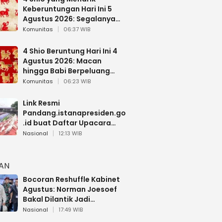
Keberuntungan Hari Ini 5
Agustus 2026: Segalanya
Berjalan Lancar
Komunitas
06:37 WIB
4 Shio Beruntung Hari Ini 4
Agustus 2026: Macan
hingga Babi Berpeluang
Dapat Kabar Baik
Komunitas
06:23 WIB
Link Resmi
Pandang.istanapresiden.go
.id buat Daftar Upacara
Bendera HUT RI di Istana
Nasional
12:13 WIB
Negara
HAN
Bocoran Reshuffle Kabinet
Agustus: Norman Joesoef
Bakal Dilantik Jadi
Wamenhan RI
Nasional
17:49 WIB