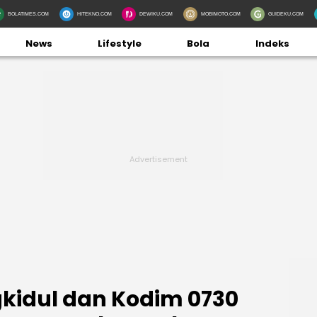
BOLATIMES.COM
HITEKNO.COM
DEWIKU.COM
MOBIMOTO.COM
GUIDEKU.COM
News
Lifestyle
Bola
Indeks
idul dan Kodim 0730