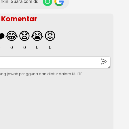
terkini Suara.com di:
Komentar
️
😂
😧
😭
😡
0
0
0
0
0
ung jawab pengguna dan diatur dalam UU ITE