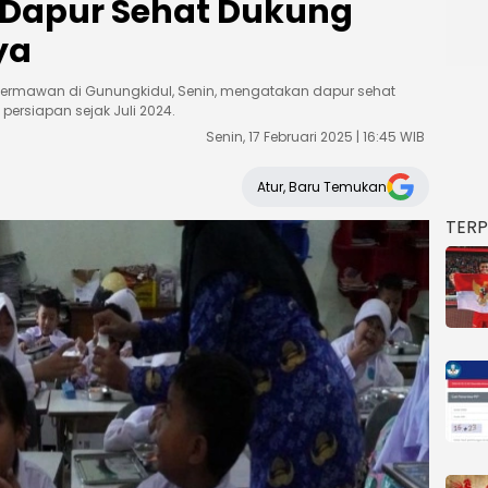
 Dapur Sehat Dukung
ya
 Hermawan di Gunungkidul, Senin, mengatakan dapur sehat
persiapan sejak Juli 2024.
Senin, 17 Februari 2025 | 16:45 WIB
Atur, Baru Temukan
TER