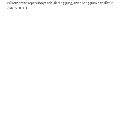
Isi komentar sepenuhnya adalah tanggung jawab pengguna dan diatur
dalam UU ITE