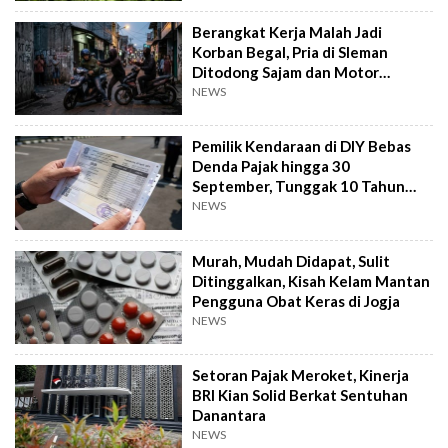
Berangkat Kerja Malah Jadi
Korban Begal, Pria di Sleman
Ditodong Sajam dan Motor
Digasak
NEWS
Pemilik Kendaraan di DIY Bebas
Denda Pajak hingga 30
September, Tunggak 10 Tahun
Cukup Bayar 5 Tahun
NEWS
Murah, Mudah Didapat, Sulit
Ditinggalkan, Kisah Kelam Mantan
Pengguna Obat Keras di Jogja
NEWS
Setoran Pajak Meroket, Kinerja
BRI Kian Solid Berkat Sentuhan
Danantara
NEWS