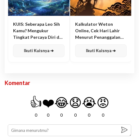
KUIS: Seberapa Leo Sih
Kalkulator Weton
Kamu? Mengukur
Online, Cek Hari Lahir
Tingkat Percaya Diri dan
Menurut Penanggalan
Karisma
Jawa
Ikuti Kuisnya ➔
Ikuti Kuisnya ➔
Komentar
👍
❤️
😂
😧
😭
😡
0
0
0
0
0
0