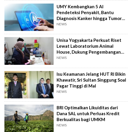
UMY Kembangkan 5 AI
Pendeteksi Penyakit, Bantu
Diagnosis Kanker hingga Tumor
Otak Lebih Cepat
NEWS
Unisa Yogyakarta Perkuat Riset
Lewat Laboratorium Animal
House, Dukung Pengembangan
Kandidat Obat
NEWS
Isu Keamanan Jelang HUT RI Bikin
Khawatir, Sri Sultan Singgung Soal
Pagar Tinggi di Mal
NEWS
BRI Optimalkan Likuiditas dari
Dana SAL untuk Perluas Kredit
Berkualitas bagi UMKM
NEWS