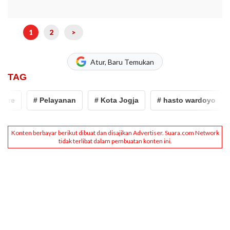
1
2
>
Atur, Baru Temukan
TAG
re
# Pelayanan
# Kota Jogja
# hasto wardoyo
#