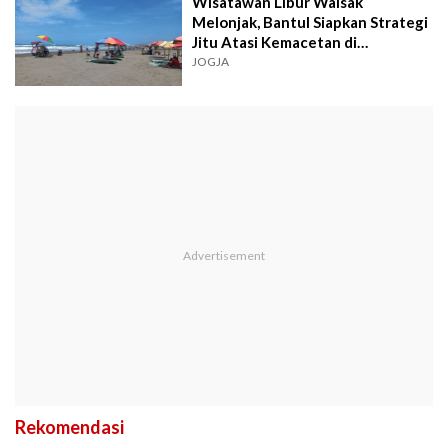
Wisatawan Libur Waisak
Melonjak, Bantul Siapkan Strategi
Jitu Atasi Kemacetan di
Parangtritis
JOGJA
Rekomendasi