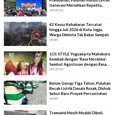
Prambanan, Puluhan Musisi Lintas
Generasi Meriahkan Repelita
Musik
LIFESTYLE
42 Kasus Kebakaran Tercatat
hingga Juli 2026 di Kota Jogja,
Warga Diminta Tak Bakar Sampah
NEWS
1O1 STYLE Yogyakarta Malioboro
Kembali dengan 'Rasa Merdeka':
Sambut Agustusan dengan Rasa
dan Tawa
LIFESTYLE
Belum Genap Tiga Tahun, Puluhan
Becak Listrik Danais Rusak, Dishub
Sebut Baru Proyek Percontohan
NEWS
Tramadol Masih Mudah Dibeli,