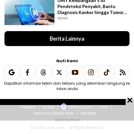
UMY Kembangkan 5 AI
Pendeteksi Penyakit, Bantu
Diagnosis Kanker hingga Tumor
Otak Lebih Cepat
NEWS
Berita Lainnya
Ikuti Kami
Dapatkan informasi terkini dan terbaru yang dikirimkan langsung ke
Inbox anda
Redaksi
Kontak
Tentang Kami
Karir
Pedoman Media Siber
Site Map
© 2026 suara.com - All Rights Reserved.