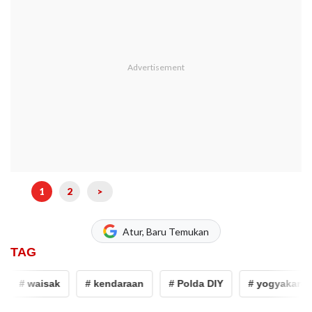
1
2
>
Atur, Baru Temukan
TAG
# waisak
# kendaraan
# Polda DIY
# yogyakarta