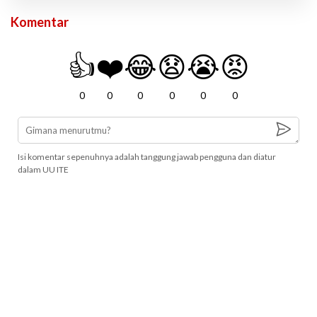
Komentar
👍
❤️
😂
😧
😭
😡
0
0
0
0
0
0
Isi komentar sepenuhnya adalah tanggung jawab pengguna dan diatur
dalam UU ITE