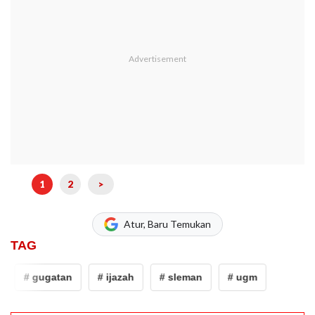
1
2
>
Atur, Baru Temukan
TAG
# gugatan
# ijazah
# sleman
# ugm
# gugat