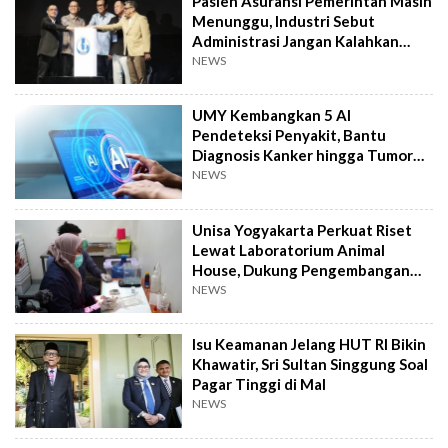
Pasien Asuransi Pemerintah Masih
Menunggu, Industri Sebut
Administrasi Jangan Kalahkan
Kemanusiaan
NEWS
UMY Kembangkan 5 AI
Pendeteksi Penyakit, Bantu
Diagnosis Kanker hingga Tumor
Otak Lebih Cepat
NEWS
Unisa Yogyakarta Perkuat Riset
Lewat Laboratorium Animal
House, Dukung Pengembangan
Kandidat Obat
NEWS
Isu Keamanan Jelang HUT RI Bikin
Khawatir, Sri Sultan Singgung Soal
Pagar Tinggi di Mal
NEWS