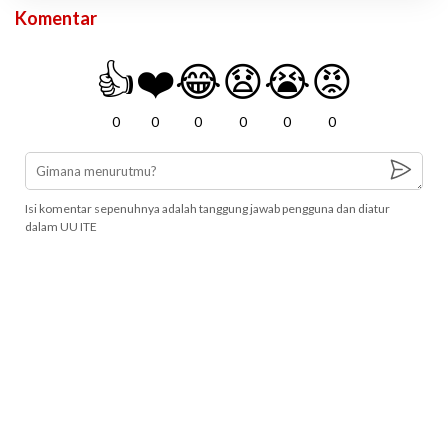
Komentar
👍
❤️
😂
😧
😭
😡
0
0
0
0
0
0
Isi komentar sepenuhnya adalah tanggung jawab pengguna dan diatur
dalam UU ITE