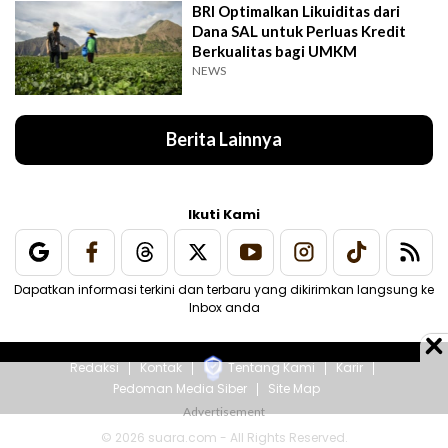
BRI Optimalkan Likuiditas dari
Dana SAL untuk Perluas Kredit
Berkualitas bagi UMKM
NEWS
Berita Lainnya
Ikuti Kami
Dapatkan informasi terkini dan terbaru yang dikirimkan langsung ke
Inbox anda
Redaksi
Kontak
Tentang Kami
Karir
Pedoman Media Siber
Site Map
© 2026 suara.com - All Rights Reserved.