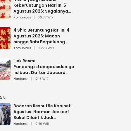
Keberuntungan Hari Ini 5
Agustus 2026: Segalanya
Berjalan Lancar
Komunitas
06:37 WIB
4 Shio Beruntung Hari Ini 4
Agustus 2026: Macan
hingga Babi Berpeluang
Dapat Kabar Baik
Komunitas
06:23 WIB
Link Resmi
Pandang.istanapresiden.go
.id buat Daftar Upacara
Bendera HUT RI di Istana
Nasional
12:13 WIB
Negara
HAN
Bocoran Reshuffle Kabinet
Agustus: Norman Joesoef
Bakal Dilantik Jadi
Wamenhan RI
Nasional
17:49 WIB