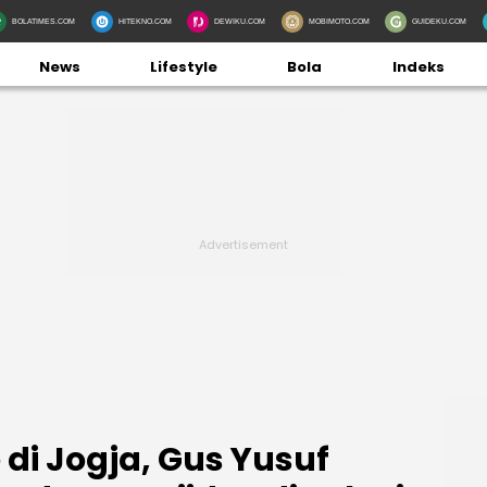
BOLATIMES.COM
HITEKNO.COM
DEWIKU.COM
MOBIMOTO.COM
GUIDEKU.COM
News
Lifestyle
Bola
Indeks
di Jogja, Gus Yusuf