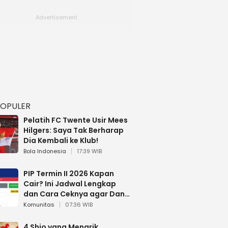
POPULER
Pelatih FC Twente Usir Mees
Hilgers: Saya Tak Berharap
Dia Kembali ke Klub!
Bola Indonesia
17:39 WIB
PIP Termin II 2026 Kapan
Cair? Ini Jadwal Lengkap
dan Cara Ceknya agar Dana
Tidak Hangus!
Komunitas
07:36 WIB
4 Shio yang Menarik