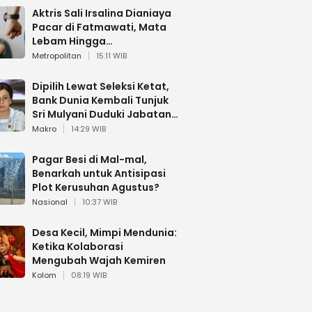
Aktris Sali Irsalina Dianiaya
Pacar di Fatmawati, Mata
Lebam Hingga
Diselamatkan Polantas
Metropolitan
15:11 WIB
Dipilih Lewat Seleksi Ketat,
Bank Dunia Kembali Tunjuk
Sri Mulyani Duduki Jabatan
Strategis
Makro
14:29 WIB
Pagar Besi di Mal-mal,
Benarkah untuk Antisipasi
Plot Kerusuhan Agustus?
Nasional
10:37 WIB
Desa Kecil, Mimpi Mendunia:
Ketika Kolaborasi
Mengubah Wajah Kemiren
Kolom
08:19 WIB