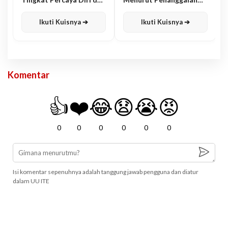
Karisma
Jawa
Ikuti Kuisnya ➔
Ikuti Kuisnya ➔
Komentar
👍
❤️
😂
😧
😭
😡
0
0
0
0
0
0
Isi komentar sepenuhnya adalah tanggung jawab pengguna dan diatur
dalam UU ITE