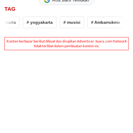
TAG
karta
# yogyakarta
# musisi
# Ambarrukmo
# IFI