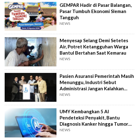
GEMPAR Hadir di Pasar Balangan,
Pasar Tumbuh Ekonomi Sleman
Tangguh
NEWS
Menyesap Selang Demi Setetes
Air, Potret Ketangguhan Warga
Bantul Bertahan Saat Kemarau
NEWS
Pasien Asuransi Pemerintah Masih
Menunggu, Industri Sebut
Administrasi Jangan Kalahkan
Kemanusiaan
NEWS
UMY Kembangkan 5 AI
Pendeteksi Penyakit, Bantu
Diagnosis Kanker hingga Tumor
Otak Lebih Cepat
NEWS