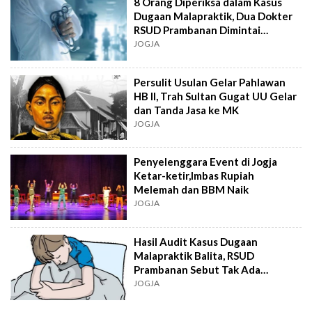
8 Orang Diperiksa dalam Kasus
Dugaan Malapraktik, Dua Dokter
RSUD Prambanan Dimintai
Keterangan
JOGJA
Persulit Usulan Gelar Pahlawan
HB II, Trah Sultan Gugat UU Gelar
dan Tanda Jasa ke MK
JOGJA
Penyelenggara Event di Jogja
Ketar-ketir,Imbas Rupiah
Melemah dan BBM Naik
JOGJA
Hasil Audit Kasus Dugaan
Malapraktik Balita, RSUD
Prambanan Sebut Tak Ada
Kelalaian Medis
JOGJA