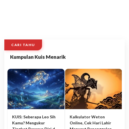
CARI TAHU
Kumpulan Kuis Menarik
KUIS: Seberapa Leo Sih
Kalkulator Weton
Kamu? Mengukur
Online, Cek Hari Lahir
Tingkat Percaya Diri dan
Menurut Penanggalan