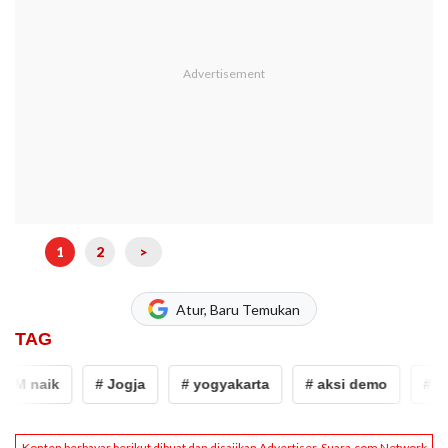
1
2
>
Atur, Baru Temukan
TAG
M naik
# Jogja
# yogyakarta
# aksi demo
# Gej