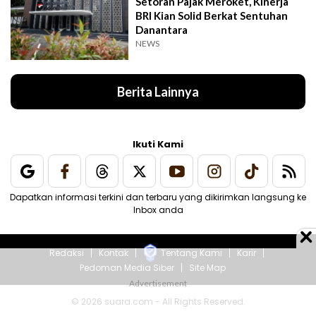
Setoran Pajak Meroket, Kinerja
BRI Kian Solid Berkat Sentuhan
Danantara
NEWS
Berita Lainnya
Ikuti Kami
Dapatkan informasi terkini dan terbaru yang dikirimkan langsung ke
Inbox anda
Redaksi
Kontak
Tentang Kami
Karir
Pedoman Media Siber
Site Map
© 2026 suara.com - All Rights Reserved.