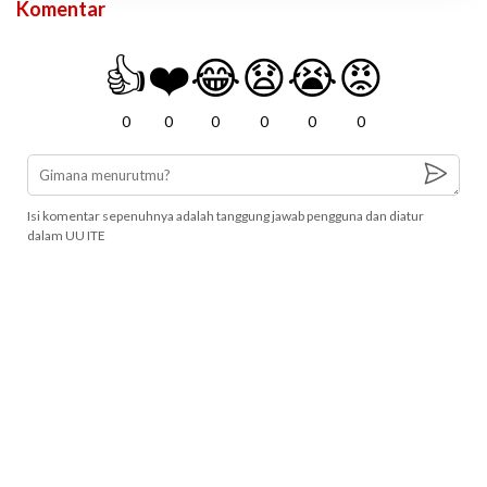
Komentar
👍
❤️
😂
😧
😭
😡
0
0
0
0
0
0
Isi komentar sepenuhnya adalah tanggung jawab pengguna dan diatur
dalam UU ITE