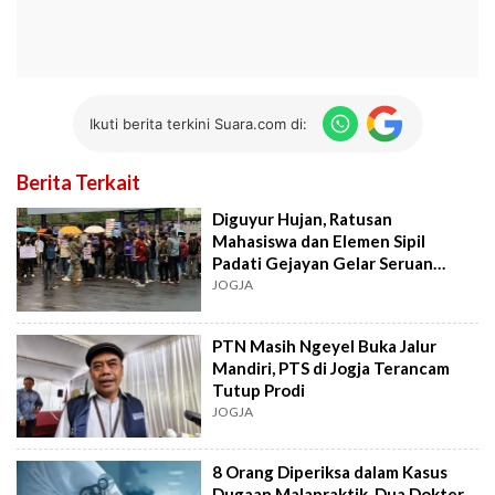
Ikuti berita terkini Suara.com di:
Berita Terkait
Diguyur Hujan, Ratusan
Mahasiswa dan Elemen Sipil
Padati Gejayan Gelar Seruan
Bersama
JOGJA
PTN Masih Ngeyel Buka Jalur
Mandiri, PTS di Jogja Terancam
Tutup Prodi
JOGJA
8 Orang Diperiksa dalam Kasus
Dugaan Malapraktik, Dua Dokter