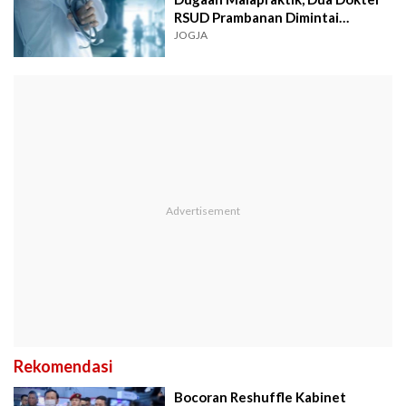
RSUD Prambanan Dimintai
Keterangan
JOGJA
Rekomendasi
Bocoran Reshuffle Kabinet