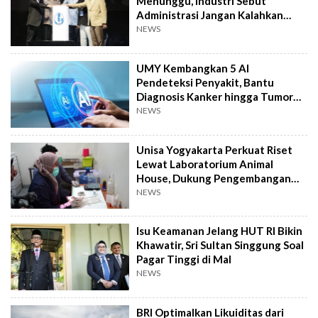
Menunggu, Industri Sebut
Administrasi Jangan Kalahkan
Kemanusiaan
NEWS
UMY Kembangkan 5 AI
Pendeteksi Penyakit, Bantu
Diagnosis Kanker hingga Tumor
Otak Lebih Cepat
NEWS
Unisa Yogyakarta Perkuat Riset
Lewat Laboratorium Animal
House, Dukung Pengembangan
Kandidat Obat
NEWS
Isu Keamanan Jelang HUT RI Bikin
Khawatir, Sri Sultan Singgung Soal
Pagar Tinggi di Mal
NEWS
BRI Optimalkan Likuiditas dari