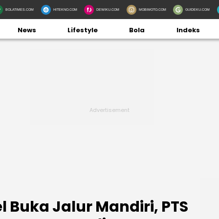
BOLATIMES.COM
HITEKNO.COM
DEWIKU.COM
MOBIMOTO.COM
GUIDEKU.COM
News
Lifestyle
Bola
Indeks
 Buka Jalur Mandiri, PTS