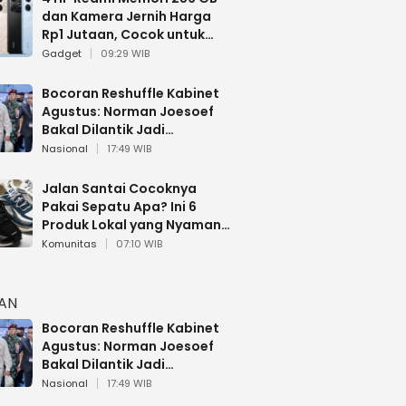
dan Kamera Jernih Harga
Rp1 Jutaan, Cocok untuk
Multitasking
Gadget
09:29 WIB
Bocoran Reshuffle Kabinet
Agustus: Norman Joesoef
Bakal Dilantik Jadi
Wamenhan RI
Nasional
17:49 WIB
Jalan Santai Cocoknya
Pakai Sepatu Apa? Ini 6
Produk Lokal yang Nyaman
Buat 17 Agustusan
Komunitas
07:10 WIB
HAN
Bocoran Reshuffle Kabinet
Agustus: Norman Joesoef
Bakal Dilantik Jadi
Wamenhan RI
Nasional
17:49 WIB