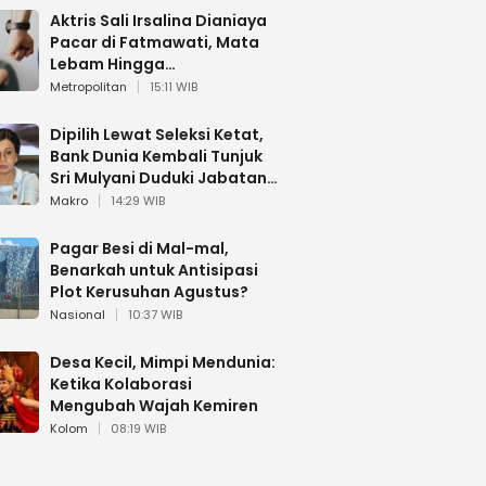
Aktris Sali Irsalina Dianiaya
Pacar di Fatmawati, Mata
Lebam Hingga
Diselamatkan Polantas
Metropolitan
15:11 WIB
Dipilih Lewat Seleksi Ketat,
Bank Dunia Kembali Tunjuk
Sri Mulyani Duduki Jabatan
Strategis
Makro
14:29 WIB
Pagar Besi di Mal-mal,
Benarkah untuk Antisipasi
Plot Kerusuhan Agustus?
Nasional
10:37 WIB
Desa Kecil, Mimpi Mendunia:
Ketika Kolaborasi
Mengubah Wajah Kemiren
Kolom
08:19 WIB