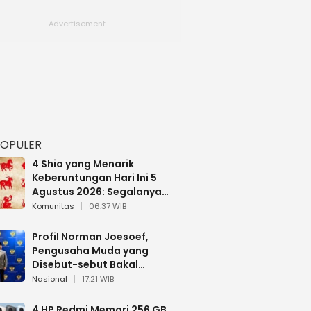
POPULER
4 Shio yang Menarik
Keberuntungan Hari Ini 5
Agustus 2026: Segalanya
Berjalan Lancar
Komunitas
06:37 WIB
Profil Norman Joesoef,
Pengusaha Muda yang
Disebut-sebut Bakal
Dilantik Jadi Wamenhan RI
Nasional
17:21 WIB
4 HP Redmi Memori 256 GB