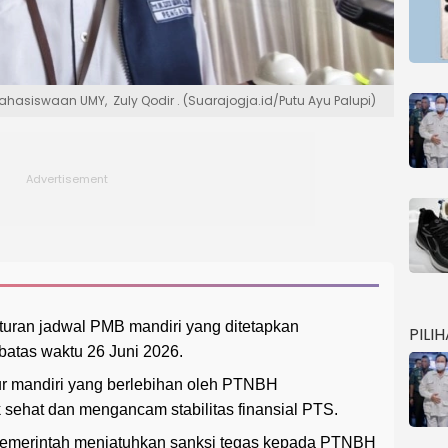
hasiswaan UMY, Zuly Qodir . (Suarajogja.id/Putu Ayu Palupi)
ran jadwal PMB mandiri yang ditetapkan
PILI
atas waktu 26 Juni 2026.
ur mandiri yang berlebihan oleh PTNBH
sehat dan mengancam stabilitas finansial PTS.
emerintah menjatuhkan sanksi tegas kepada PTNBH