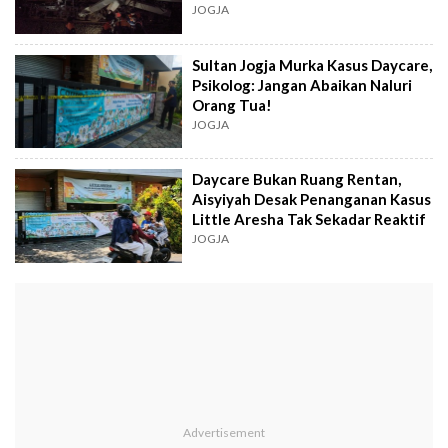
Dibatalkan
JOGJA
Sultan Jogja Murka Kasus Daycare,
Psikolog: Jangan Abaikan Naluri
Orang Tua!
JOGJA
Daycare Bukan Ruang Rentan,
Aisyiyah Desak Penanganan Kasus
Little Aresha Tak Sekadar Reaktif
JOGJA