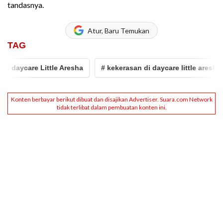
tandasnya.
Atur, Baru Temukan
TAG
are Little Aresha
# kekerasan di daycare little aresha
# l