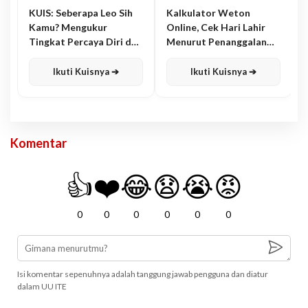
KUIS: Seberapa Leo Sih
Kalkulator Weton
Kamu? Mengukur
Online, Cek Hari Lahir
Tingkat Percaya Diri dan
Menurut Penanggalan
Karisma
Jawa
Ikuti Kuisnya ➔
Ikuti Kuisnya ➔
Komentar
👍
❤️
😂
😧
😭
😡
0
0
0
0
0
0
Isi komentar sepenuhnya adalah tanggung jawab pengguna dan diatur
dalam UU ITE