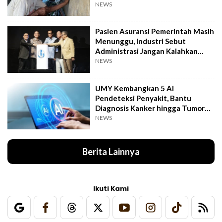
NEWS
Pasien Asuransi Pemerintah Masih
Menunggu, Industri Sebut
Administrasi Jangan Kalahkan
Kemanusiaan
NEWS
UMY Kembangkan 5 AI
Pendeteksi Penyakit, Bantu
Diagnosis Kanker hingga Tumor
Otak Lebih Cepat
NEWS
Berita Lainnya
Ikuti Kami