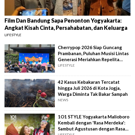
Film Dan Bandung Sapa Penonton Yogyakarta:
Angkat Kisah Cinta, Persahabatan, dan Keluarga
LIFESTYLE
Cherrypop 2026 Siap Guncang
Prambanan, Puluhan Musisi Lintas
Generasi Meriahkan Repelita
Musik
LIFESTYLE
42 Kasus Kebakaran Tercatat
hingga Juli 2026 di Kota Jogja,
Warga Diminta Tak Bakar Sampah
NEWS
1O1 STYLE Yogyakarta Malioboro
Kembali dengan 'Rasa Merdeka':
Sambut Agustusan dengan Rasa
dan Tawa
LIFESTYLE