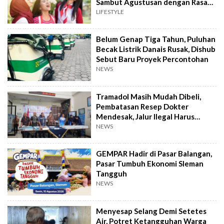
Sambut Agustusan dengan Rasa
dan Tawa
LIFESTYLE
Belum Genap Tiga Tahun, Puluhan
Becak Listrik Danais Rusak, Dishub
Sebut Baru Proyek Percontohan
NEWS
Tramadol Masih Mudah Dibeli,
Pembatasan Resep Dokter
Mendesak, Jalur Ilegal Harus
Distop
NEWS
GEMPAR Hadir di Pasar Balangan,
Pasar Tumbuh Ekonomi Sleman
Tangguh
NEWS
Menyesap Selang Demi Setetes
Air, Potret Ketangguhan Warga