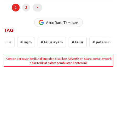
1
2
>
Atur, Baru Temukan
TAG
telur
# ugm
# telur ayam
# telur
# peternak telu