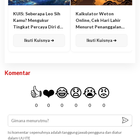
KUIS: Seberapa Leo Sih
Kalkulator Weton
Kamu? Mengukur
Online, Cek Hari Lahir
Tingkat Percaya Diri dan
Menurut Penanggalan
Karisma
Jawa
Ikuti Kuisnya ➔
Ikuti Kuisnya ➔
Komentar
👍
❤️
😂
😧
😭
😡
0
0
0
0
0
0
Isi komentar sepenuhnya adalah tanggung jawab pengguna dan diatur
dalam UU ITE