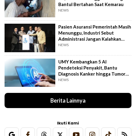
Bantul Bertahan Saat Kemarau
NEWS
Pasien Asuransi Pemerintah Masih
Menunggu, Industri Sebut
Administrasi Jangan Kalahkan
Kemanusiaan
NEWS
UMY Kembangkan 5 AI
Pendeteksi Penyakit, Bantu
Diagnosis Kanker hingga Tumor
Otak Lebih Cepat
NEWS
Berita Lainnya
Ikuti Kami