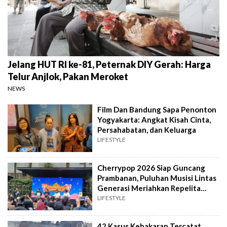
Jelang HUT RI ke-81, Peternak DIY Gerah: Harga
Telur Anjlok, Pakan Meroket
NEWS
Film Dan Bandung Sapa Penonton
Yogyakarta: Angkat Kisah Cinta,
Persahabatan, dan Keluarga
LIFESTYLE
Cherrypop 2026 Siap Guncang
Prambanan, Puluhan Musisi Lintas
Generasi Meriahkan Repelita
Musik
LIFESTYLE
42 Kasus Kebakaran Tercatat