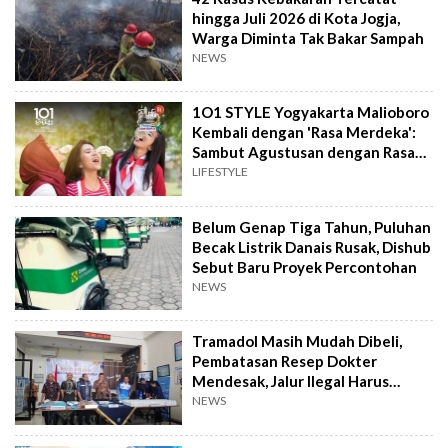
hingga Juli 2026 di Kota Jogja,
Warga Diminta Tak Bakar Sampah
NEWS
1O1 STYLE Yogyakarta Malioboro
Kembali dengan 'Rasa Merdeka':
Sambut Agustusan dengan Rasa
dan Tawa
LIFESTYLE
Belum Genap Tiga Tahun, Puluhan
Becak Listrik Danais Rusak, Dishub
Sebut Baru Proyek Percontohan
NEWS
Tramadol Masih Mudah Dibeli,
Pembatasan Resep Dokter
Mendesak, Jalur Ilegal Harus
Distop
NEWS