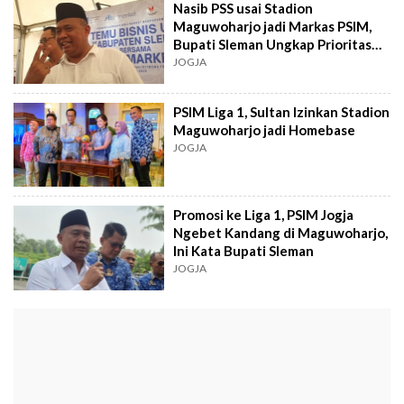
Nasib PSS usai Stadion
Maguwoharjo jadi Markas PSIM,
Bupati Sleman Ungkap Prioritas
Utama
JOGJA
PSIM Liga 1, Sultan Izinkan Stadion
Maguwoharjo jadi Homebase
JOGJA
Promosi ke Liga 1, PSIM Jogja
Ngebet Kandang di Maguwoharjo,
Ini Kata Bupati Sleman
JOGJA