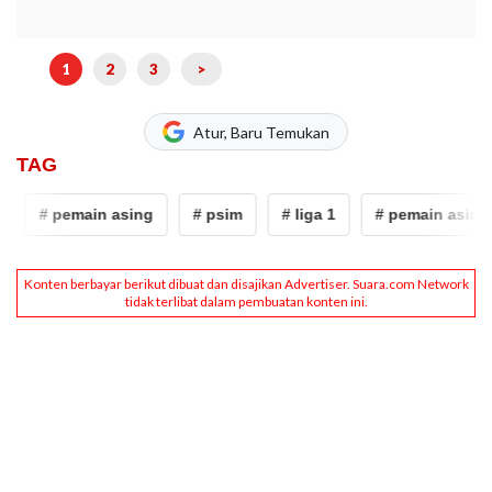
1
2
3
>
Atur, Baru Temukan
TAG
# pemain asing
# psim
# liga 1
# pemain asing