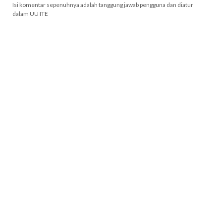
Isi komentar sepenuhnya adalah tanggung jawab pengguna dan diatur
dalam UU ITE