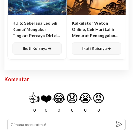
KUIS: Seberapa Leo Sih
Kalkulator Weton
Kamu? Mengukur
Online, Cek Hari Lahir
Tingkat Percaya Diri dan
Menurut Penanggalan
Karisma
Jawa
Ikuti Kuisnya ➔
Ikuti Kuisnya ➔
Komentar
👍
❤️
😂
😧
😭
😡
0
0
0
0
0
0