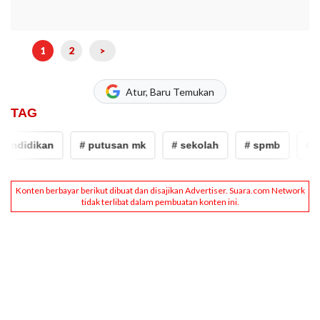
1
2
>
Atur, Baru Temukan
TAG
endidikan
# putusan mk
# sekolah
# spmb
# pe