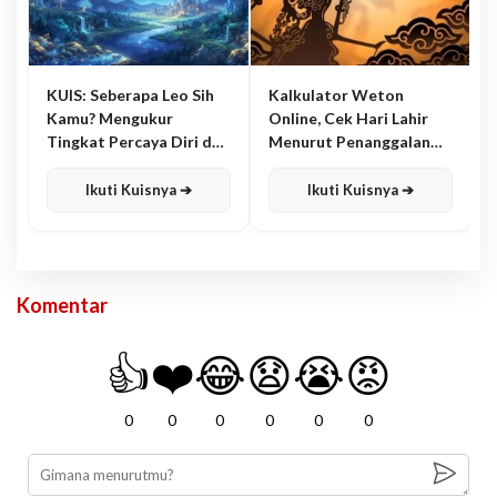
KUIS: Seberapa Leo Sih
Kalkulator Weton
Kamu? Mengukur
Online, Cek Hari Lahir
Tingkat Percaya Diri dan
Menurut Penanggalan
Karisma
Jawa
Ikuti Kuisnya ➔
Ikuti Kuisnya ➔
Komentar
👍
❤️
😂
😧
😭
😡
0
0
0
0
0
0