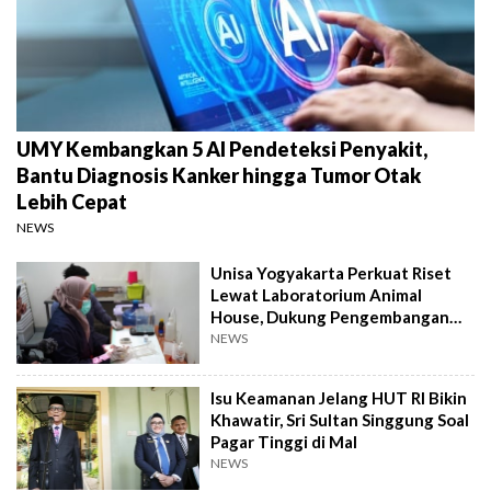
UMY Kembangkan 5 AI Pendeteksi Penyakit,
Bantu Diagnosis Kanker hingga Tumor Otak
Lebih Cepat
NEWS
Unisa Yogyakarta Perkuat Riset
Lewat Laboratorium Animal
House, Dukung Pengembangan
Kandidat Obat
NEWS
Isu Keamanan Jelang HUT RI Bikin
Khawatir, Sri Sultan Singgung Soal
Pagar Tinggi di Mal
NEWS