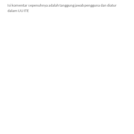
Isi komentar sepenuhnya adalah tanggung jawab pengguna dan diatur
dalam UU ITE