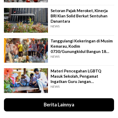
Setoran Pajak Meroket, Kinerja
BRI Kian Solid Berkat Sentuhan
Danantara
NEWS
Tanggulangi Kekeringan di Musim
Kemarau, Kodim
0730/Gunungkidul Bangun 18
Titik Sumur Bor
NEWS
Materi Pencegahan LGBTQ
Masuk Sekolah, Pengamat
Ingatkan Guru Jangan
Menghakimi Siswa
NEWS
Berita Lainnya