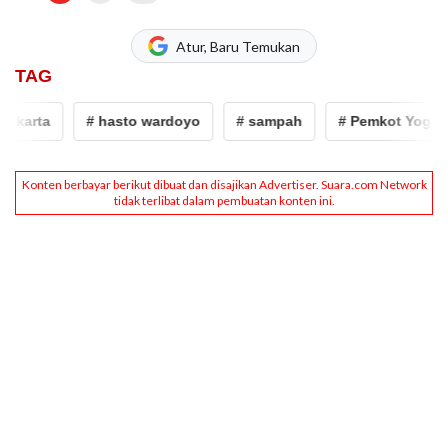
Atur, Baru Temukan
TAG
akarta
# hasto wardoyo
# sampah
# Pemkot Yogyaka