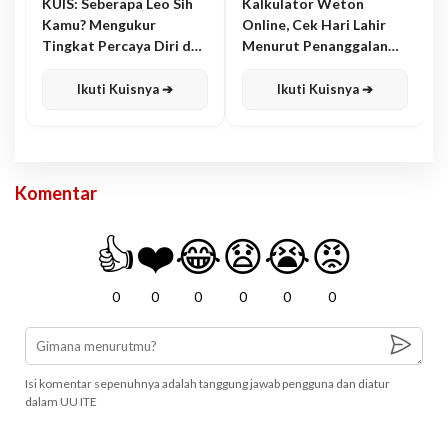
KUIS: Seberapa Leo Sih
Kalkulator Weton
Kamu? Mengukur
Online, Cek Hari Lahir
Tingkat Percaya Diri dan
Menurut Penanggalan
Karisma
Jawa
Ikuti Kuisnya ➔
Ikuti Kuisnya ➔
Komentar
👍
❤️
😂
😧
😭
😡
0
0
0
0
0
0
Isi komentar sepenuhnya adalah tanggung jawab pengguna dan diatur
dalam UU ITE