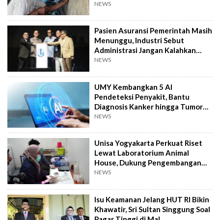
NEWS
Pasien Asuransi Pemerintah Masih
Menunggu, Industri Sebut
Administrasi Jangan Kalahkan
Kemanusiaan
NEWS
UMY Kembangkan 5 AI
Pendeteksi Penyakit, Bantu
Diagnosis Kanker hingga Tumor
Otak Lebih Cepat
NEWS
Unisa Yogyakarta Perkuat Riset
Lewat Laboratorium Animal
House, Dukung Pengembangan
Kandidat Obat
NEWS
Isu Keamanan Jelang HUT RI Bikin
Khawatir, Sri Sultan Singgung Soal
Pagar Tinggi di Mal