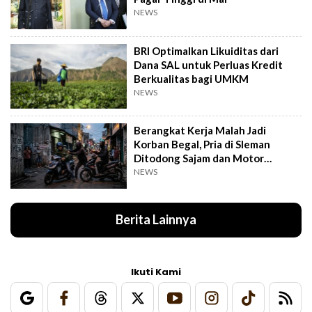
NEWS
BRI Optimalkan Likuiditas dari
Dana SAL untuk Perluas Kredit
Berkualitas bagi UMKM
NEWS
Berangkat Kerja Malah Jadi
Korban Begal, Pria di Sleman
Ditodong Sajam dan Motor
Digasak
NEWS
Berita Lainnya
Ikuti Kami