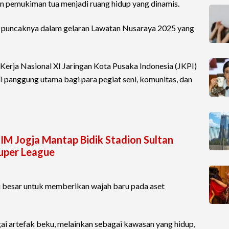
n pemukiman tua menjadi ruang hidup yang dinamis.
 puncaknya dalam gelaran Lawatan Nusaraya 2025 yang
Kerja Nasional XI Jaringan Kota Pusaka Indonesia (JKPI)
 panggung utama bagi para pegiat seni, komunitas, dan
M Jogja Mantap Bidik Stadion Sultan
uper League
gi besar untuk memberikan wajah baru pada aset
gai artefak beku, melainkan sebagai kawasan yang hidup,