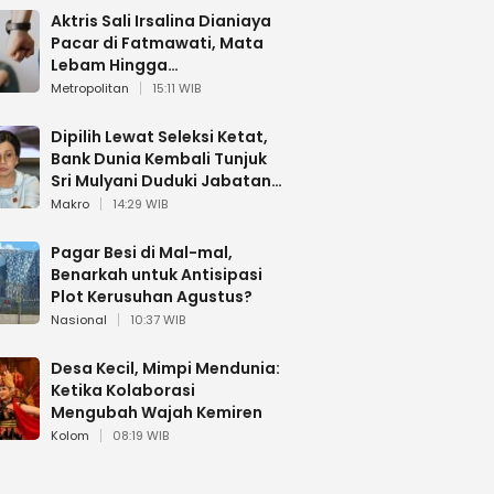
Aktris Sali Irsalina Dianiaya
Pacar di Fatmawati, Mata
Lebam Hingga
Diselamatkan Polantas
Metropolitan
15:11 WIB
Dipilih Lewat Seleksi Ketat,
Bank Dunia Kembali Tunjuk
Sri Mulyani Duduki Jabatan
Strategis
Makro
14:29 WIB
Pagar Besi di Mal-mal,
Benarkah untuk Antisipasi
Plot Kerusuhan Agustus?
Nasional
10:37 WIB
Desa Kecil, Mimpi Mendunia:
Ketika Kolaborasi
Mengubah Wajah Kemiren
Kolom
08:19 WIB