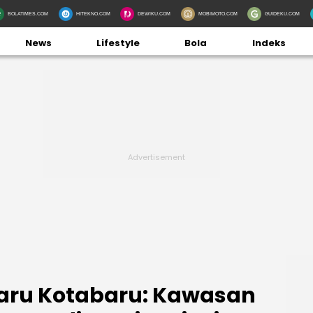
BOLATIMES.COM
HITEKNO.COM
DEWIKU.COM
MOBIMOTO.COM
GUIDEKU.COM
News
Lifestyle
Bola
Indeks
Baru Kotabaru: Kawasan