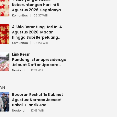
Keberuntungan Hari Ini 5
Agustus 2026: Segalanya
Berjalan Lancar
Komunitas
06:37 WIB
4 Shio Beruntung Hari Ini 4
Agustus 2026: Macan
hingga Babi Berpeluang
Dapat Kabar Baik
Komunitas
06:23 WIB
Link Resmi
Pandang.istanapresiden.go
.id buat Daftar Upacara
Bendera HUT RI di Istana
Nasional
12:13 WIB
Negara
HAN
Bocoran Reshuffle Kabinet
Agustus: Norman Joesoef
Bakal Dilantik Jadi
Wamenhan RI
Nasional
17:49 WIB