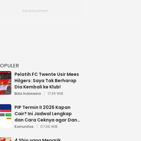
POPULER
Pelatih FC Twente Usir Mees
Hilgers: Saya Tak Berharap
Dia Kembali ke Klub!
Bola Indonesia
17:39 WIB
PIP Termin II 2026 Kapan
Cair? Ini Jadwal Lengkap
dan Cara Ceknya agar Dana
Tidak Hangus!
Komunitas
07:36 WIB
4 Shio yang Menarik