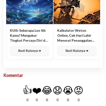
KUIS: Seberapa Leo Sih
Kalkulator Weton
Kamu? Mengukur
Online, Cek Hari Lahir
Tingkat Percaya Diri dan
Menurut Penanggalan
Karisma
Jawa
Ikuti Kuisnya ➔
Ikuti Kuisnya ➔
Komentar
👍
❤️
😂
😧
😭
😡
0
0
0
0
0
0