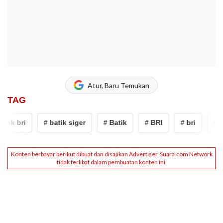
Atur, Baru Temukan
TAG
k bri
# batik siger
# Batik
# BRI
# bri
# Ban