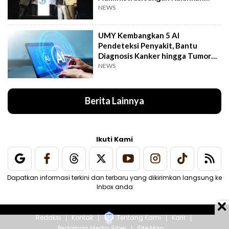
Kemanusiaan
NEWS
UMY Kembangkan 5 AI
Pendeteksi Penyakit, Bantu
Diagnosis Kanker hingga Tumor
Otak Lebih Cepat
NEWS
Berita Lainnya
Ikuti Kami
Dapatkan informasi terkini dan terbaru yang dikirimkan langsung ke
Inbox anda
Redaksi
Kontak
Tentang Kami
Karir
Pedoman Media Siber
Site Map