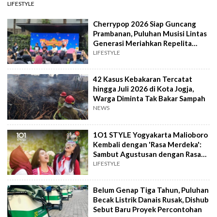
LIFESTYLE
Cherrypop 2026 Siap Guncang
Prambanan, Puluhan Musisi Lintas
Generasi Meriahkan Repelita
Musik
LIFESTYLE
42 Kasus Kebakaran Tercatat
hingga Juli 2026 di Kota Jogja,
Warga Diminta Tak Bakar Sampah
NEWS
1O1 STYLE Yogyakarta Malioboro
Kembali dengan 'Rasa Merdeka':
Sambut Agustusan dengan Rasa
dan Tawa
LIFESTYLE
Belum Genap Tiga Tahun, Puluhan
Becak Listrik Danais Rusak, Dishub
Sebut Baru Proyek Percontohan