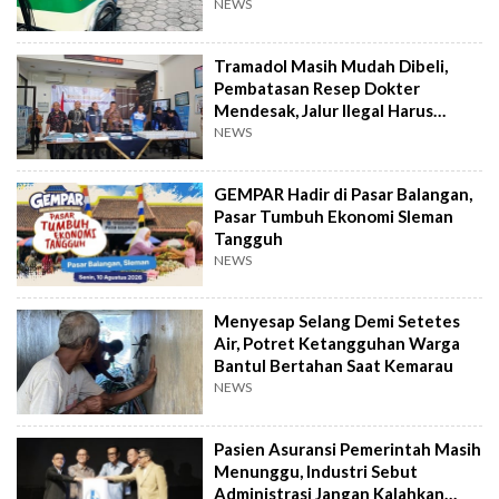
NEWS
Tramadol Masih Mudah Dibeli,
Pembatasan Resep Dokter
Mendesak, Jalur Ilegal Harus
Distop
NEWS
GEMPAR Hadir di Pasar Balangan,
Pasar Tumbuh Ekonomi Sleman
Tangguh
NEWS
Menyesap Selang Demi Setetes
Air, Potret Ketangguhan Warga
Bantul Bertahan Saat Kemarau
NEWS
Pasien Asuransi Pemerintah Masih
Menunggu, Industri Sebut
Administrasi Jangan Kalahkan