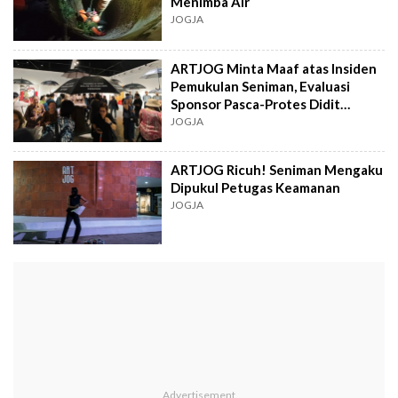
Menimba Air
JOGJA
ARTJOG Minta Maaf atas Insiden
Pemukulan Seniman, Evaluasi
Sponsor Pasca-Protes Didit
Foundation
JOGJA
ARTJOG Ricuh! Seniman Mengaku
Dipukul Petugas Keamanan
JOGJA