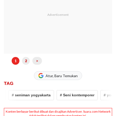
1
2
>
Atur, Baru Temukan
TAG
# seniman yogyakarta
# Seni kontemporer
# yogyakarta