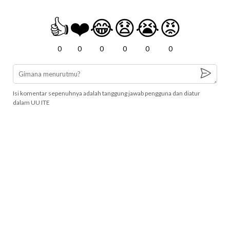
👍
❤️
😂
😧
😭
😡
0
0
0
0
0
0
Isi komentar sepenuhnya adalah tanggung jawab pengguna dan diatur
dalam UU ITE