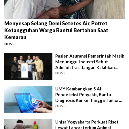
Menyesap Selang Demi Setetes Air, Potret
Ketangguhan Warga Bantul Bertahan Saat
Kemarau
NEWS
Pasien Asuransi Pemerintah Masih
Menunggu, Industri Sebut
Administrasi Jangan Kalahkan
Kemanusiaan
NEWS
UMY Kembangkan 5 AI
Pendeteksi Penyakit, Bantu
Diagnosis Kanker hingga Tumor
Otak Lebih Cepat
NEWS
Unisa Yogyakarta Perkuat Riset
Lewat Laboratorium Animal